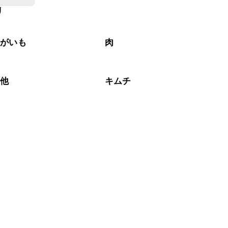
リ
もお作りいただけます。小さじ1を目安に加え、お好みの風味
ゃがいも
肉
の他
キムチ