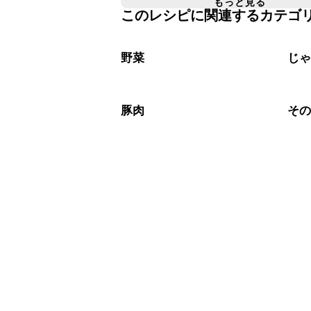
A
もっと見る
このレシピに関連するカテゴ
チューブタイプのニンニクを使用して
A
※日持ちは目安です。
こちら
野菜
じ
豚肉
そ