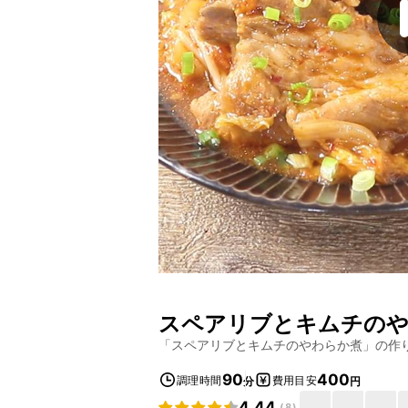
スペアリブとキムチの
「
スペアリブとキムチのやわらか煮
」の作
90
400
調理時間
費用目安
分
円
4.44
(
8
)