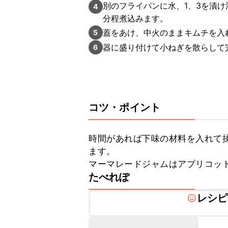
別のフライパンに水、1、3を漬け
4
分程煮込みます。
蓋をあけ、中火のままキムチを入
5
器に盛り付けて小ねぎを散らして
6
コツ・ポイント
時間があれば下味の材料を入れて
ます。

マーマレードジャムはアプリコッ
たべれぽ
レシピ