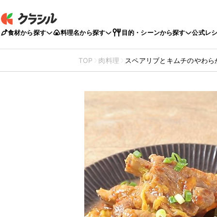
食材から探す
料理名から探す
目的・シーンから探す
公式レ
TOP
肉料理
スペアリブとキムチのやわら