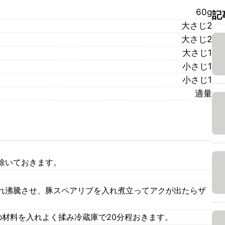
60g
記
大さじ2
大さじ2
大さじ1
小さじ1
小さじ1
適量
除いておきます。
れ沸騰させ、豚スペアリブを入れ煮立ってアクが出たらザ
の材料を入れよく揉み冷蔵庫で20分程おきます。