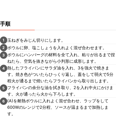
手順
玉ねぎをみじん切りにします。
1
ボウルに卵、塩こしょうを入れよく混ぜ合わせます。
2
ボウルにハンバーグの材料を全て入れ、粘りが出るまで捏
3
ねたら、空気を抜きながら小判形に成形します。
熱したフライパンにサラダ油を入れ、3を強火で焼きま
4
す。焼き色がついたらひっくり返し、蓋をして弱火で5分
程火が通るまで焼いたらフライパンから取り出します。
フライパンの余分な油を拭き取り、2を入れ中火にかけま
5
す。火が通ったら火から下ろします。
(A)を耐熱ボウルに入れよく混ぜ合わせ、ラップをして
6
600Wのレンジで2分程、ソースが温まるまで加熱しま
す。