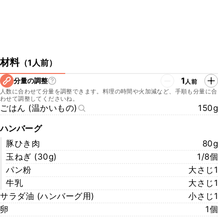
材料
（
1人前
）
1
分量の調整
人前
人数に合わせて分量を調整できます。料理の時間や火加減など、手順も分量に合
わせて調整してくださいね。
ごはん (温かいもの)
150g
ハンバーグ
豚ひき肉
80g
玉ねぎ (30g)
1/8個
パン粉
大さじ1
牛乳
大さじ1
サラダ油 (ハンバーグ用)
小さじ1
卵
1個