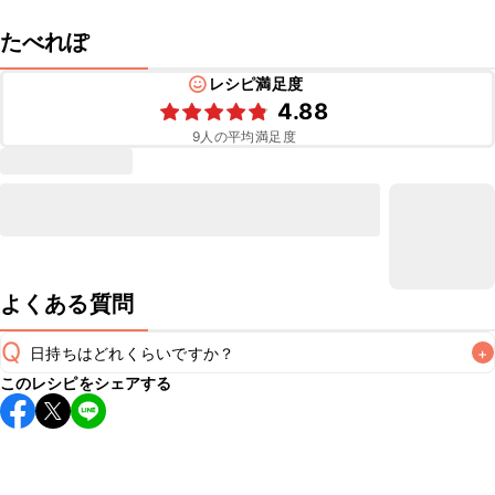
たべれぽ
レシピ満足度
4.88
9
人の平均満足度
よくある質問
Q
日持ちはどれくらいですか？
+
このレシピをシェアする
保存期間は冷蔵で当日中が目安です。なるべくお早めにお召
し上がりください。

A
※日持ちは目安です。
こちら
の注意事項をご確認の上、正し