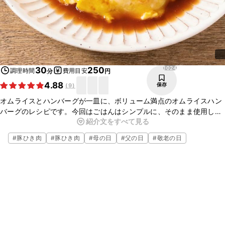
1024
30
250
調理時間
費用目安
分
円
4.88
保存
(
9
)
オムライスとハンバーグが一皿に、ボリューム満点のオムライスハン
バーグのレシピです。今回はごはんはシンプルに、そのまま使用しま
紹介文をすべて見る
したが、バターライスにしてもおいしくいただけますよ。ぜひ作って
みてくださいね。
#
豚ひき肉
#
豚ひき肉
#
母の日
#
父の日
#
敬老の日