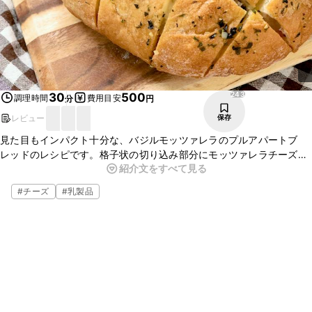
243
30
500
調理時間
費用目安
分
円
レビュー
保存
見た目もインパクト十分な、バジルモッツァレラのプルアパートブ
レッドのレシピです。格子状の切り込み部分にモッツァレラチーズが
紹介文をすべて見る
溶け出して、とっても美味しいですよ。バジルとニンニクの香りが効
いているので、お酒にもぴったりです。
#
チーズ
#
乳製品