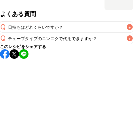
よくある質問
Q
日持ちはどれくらいですか？
+
Q
チューブタイプのニンニクで代用できますか？
+
保存期間は冷蔵で当日中が目安です。なるべくお早めにお召
このレシピをシェアする
し上がりください。

A
チューブタイプのニンニクを使用してもお作りいただけま
A
す。小さじ1を目安に加え、お好みの風味になるようご調節く
※日持ちは目安です。
こちら
の注意事項をご確認の上、正し