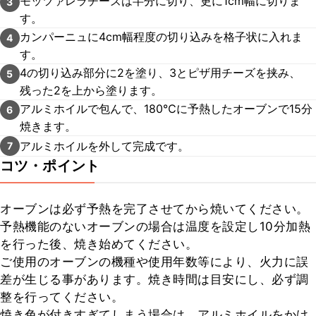
モッツァレラチーズは半分に切り、更に1cm幅に切りま
3
す。
カンパーニュに4cm幅程度の切り込みを格子状に入れま
4
す。
4の切り込み部分に2を塗り、3とピザ用チーズを挟み、
5
残った2を上から塗ります。
アルミホイルで包んで、180℃に予熱したオーブンで15分
6
焼きます。
アルミホイルを外して完成です。
7
コツ・ポイント
オーブンは必ず予熱を完了させてから焼いてください。

予熱機能のないオーブンの場合は温度を設定し10分加熱
を行った後、焼き始めてください。

ご使用のオーブンの機種や使用年数等により、火力に誤
差が生じる事があります。焼き時間は目安にし、必ず調
整を行ってください。

焼き色が付きすぎてしまう場合は、アルミホイルをかけ