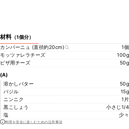
材料
（
1個分
）
カンパーニュ (直径約20cm)
1個
モッツァレラチーズ
100g
ピザ用チーズ
50g
(A)
溶かしバター
50g
バジル
15g
ニンニク
1片
黒こしょう
小さじ1/4
塩
少々
料理を安全に楽しむための注意事項