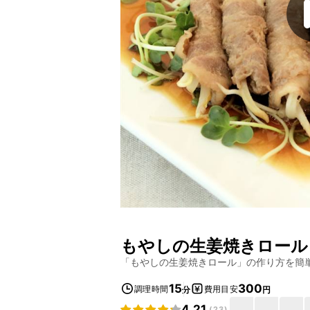
もやしの生姜焼きロール
「
もやしの生姜焼きロール
」の作り方を簡
15
300
調理時間
費用目安
分
円
4.21
(
23
)