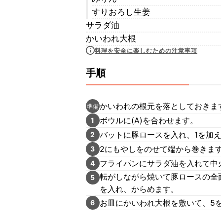
すりおろし生姜
サラダ油
かいわれ大根
料理を安全に楽しむための注意事項
手順
かいわれの根元を落としておきま
準備
ボウルに(A)を合わせます。
1
バットに豚ロースを入れ、1を加え
2
2にもやしをのせて端から巻きま
3
フライパンにサラダ油を入れて中
4
転がしながら焼いて豚ロースの全
5
を入れ、からめます。
お皿にかいわれ大根を敷いて、5
6