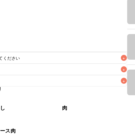
てください
+
+
+
リ
なるべくお早めにお召し上がりください。

やし
肉
ロース肉