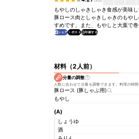
もやしのしゃきしゃき食感が美味し
豚ロース肉としゃきしゃきのもやし
すめです。また、もやしと大葉で巻
印刷する
シェア
ポスト
材料
（
2人前
）
分量の調整
人数に合わせて分量を調整できます。料理の時間
豚ロース (豚しゃぶ用)
もやし
(A)
しょうゆ
酒
みりん