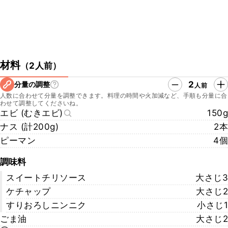
材料
（
2人前
）
2
分量の調整
人前
人数に合わせて分量を調整できます。料理の時間や火加減など、手順も分量に合
わせて調整してくださいね。
エビ (むきエビ)
150g
ナス (計200g)
2本
ピーマン
4個
調味料
スイートチリソース
大さじ3
ケチャップ
大さじ2
すりおろしニンニク
小さじ1
ごま油
大さじ2