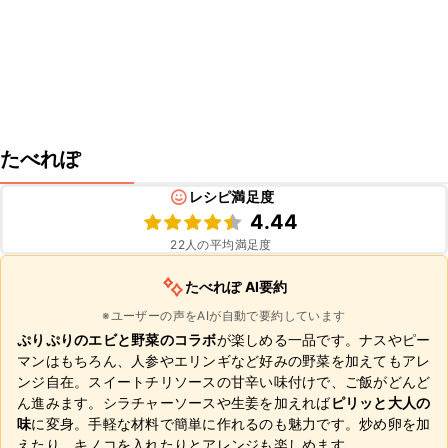
たべれぽ
レシピ満足度
4.44
22
人の平均満足度
たべれぽ AI要約
※ユーザーの声をAIが自動で要約しています
ぷりぷりのエビと野菜のコラボ
が楽しめる一品です。ナスやピー
マンはもちろん、人参やエリンギなど好みの野菜を加えてもアレ
ンジ自在。スイートチリソースの甘辛い味付けで、ご飯がどんど
ん進みます。シラチャーソースや生姜を加えれば
ピリッと大人の
味
に変身。手軽な材料で簡単に作れるのも魅力です。炒め卵を加
えたり、キノコを入れたりとアレンジも楽しめます。