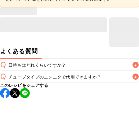
よくある質問
Q
日持ちはどれくらいですか？
+
Q
チューブタイプのニンニクで代用できますか？
+
保存期間は冷蔵で翌日中が目安です。なるべくお早めにお召
このレシピをシェアする
し上がりください。

A
チューブタイプのニンニクを使用してもお作りいただけま
A
す。小さじ1を目安に加え、お好みの風味になるようご調節く
※日持ちは目安です。
こちら
の注意事項をご確認の上、正し