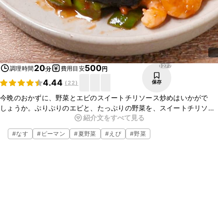
1277
20
500
調理時間
費用目安
分
円
4.44
保存
(
22
)
今晩のおかずに、野菜とエビのスイートチリソース炒めはいかがで
しょうか。ぷりぷりのエビと、たっぷりの野菜を、スイートチリソー
紹介文をすべて見る
スで炒めると、ごはんにぴったりのおかずになりますよ。ぜひお試し
くださいね。
#
なす
#
ピーマン
#
夏野菜
#
えび
#
野菜