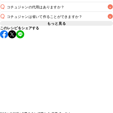
Q
コチュジャンの代用はありますか？
+
A
Q
コチュジャンは省いて作ることができますか？
+
A
コチュジャンの代用は
こちら
もっと見る
このレシピをシェアする
使用量が少ない場合は省いてもお作りいただけますが、メイ
ンの味付けとして使用している場合は省くと味がぼやける可
A
能性があるため、 
こちら
 の食材で味を調えて仕上げること