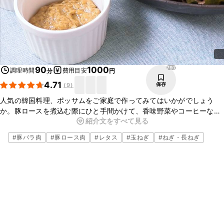
797
90
1000
調理時間
費用目安
分
円
4.71
保存
(
9
)
人気の韓国料理、ポッサムをご家庭で作ってみてはいかがでしょう
か。豚ロースを煮込む際にひと手間かけて、香味野菜やコーヒーなど
紹介文をすべて見る
を入れることで風味よく仕上がりますよ。お好みのタレに付けて食べ
られるので、パーティなどにもおすすめです。ぜひお試しください
#
豚バラ肉
#
豚ロース肉
#
レタス
#
玉ねぎ
#
ねぎ・長ねぎ
ね。