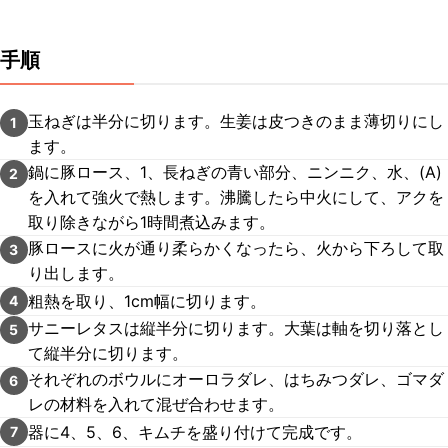
手順
玉ねぎは半分に切ります。生姜は皮つきのまま薄切りにし
1
ます。
鍋に豚ロース、1、長ねぎの青い部分、ニンニク、水、(A)
2
を入れて強火で熱します。沸騰したら中火にして、アクを
取り除きながら1時間煮込みます。
豚ロースに火が通り柔らかくなったら、火から下ろして取
3
り出します。
粗熱を取り、1cm幅に切ります。
4
サニーレタスは縦半分に切ります。大葉は軸を切り落とし
5
て縦半分に切ります。
それぞれのボウルにオーロラダレ、はちみつダレ、ゴマダ
6
レの材料を入れて混ぜ合わせます。
器に4、5、6、キムチを盛り付けて完成です。
7