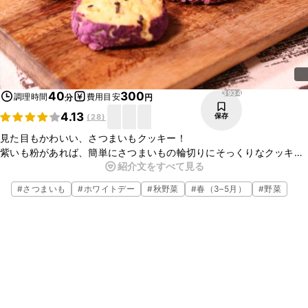
3934
40
300
調理時間
費用目安
分
円
4.13
保存
(
28
)
見た目もかわいい、さつまいもクッキー！
紫いも粉があれば、簡単にさつまいもの輪切りにそっくりなクッキー
紹介文をすべて見る
が作れちゃいます♪
ホームパーティにも、おこさまのおやつにも。
#
さつまいも
#
ホワイトデー
#
秋野菜
#
春（3–5月）
#
野菜
パクパク食べられるさつまいもクッキー、ぜひ作ってみてください！