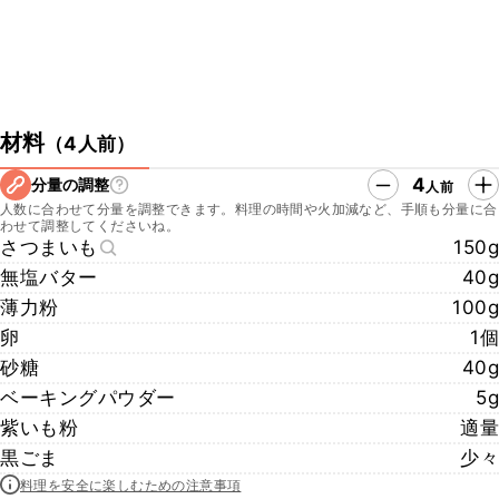
材料
（
4人前
）
4
分量の調整
人前
人数に合わせて分量を調整できます。料理の時間や火加減など、手順も分量に合
わせて調整してくださいね。
さつまいも
150g
無塩バター
40g
薄力粉
100g
卵
1個
砂糖
40g
ベーキングパウダー
5g
紫いも粉
適量
黒ごま
少々
料理を安全に楽しむための注意事項