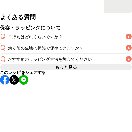
よくある質問
保存・ラッピングについて
Q
日持ちはどれくらいですか？
+
Q
焼く前の生地の状態で保存できますか？
+
常温保存で翌日中が目安です。なるべくお早めにお召し上が
A
Q
おすすめのラッピング方法を教えてください
+
焼く前の生地（成形後）の保存期間は冷蔵で当日中が目安で
す。それ以上保存したい場合は冷凍で保存し、1週間を目安に
もっと見る
A
このレシピをシェアする
A
焼き上げることをおすすめいたします。冷凍保存した場合は
こちら
冷蔵庫で解凍し、生地が扱いやすくなってからカットしてく