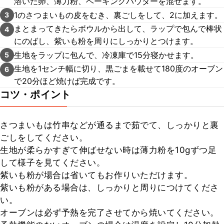
溶いた卵、薄力粉、ベーキングパウダーを混ぜます。
1のさつまいもの皮をむき、裏ごしをして、2に加えます。
3
まとまってきたらボウルから出して、ラップで包んで棒状
4
にのばし、紫いも粉を周りにしっかりとつけます。
生地をラップに包んで、冷凍庫で15分寝かせます。
5
生地を1センチ幅に切り、黒ごまを載せて180度のオーブン
6
で20分ほど焼けば完成です。
コツ・ポイント
さつまいもは竹串などが通るまで茹でて、しっかりと裏
ごしをしてください。

生地が柔らかすぎて伸ばせない時は薄力粉を10gずつ足
して様子を見てください。

紫いも粉が場合は省いてもお作りいただけます。

紫いも粉がある場合は、しっかりと周りにつけてくださ
い。

オーブンは必ず予熱を完了させてから焼いてください。
