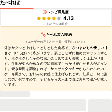
たべれぽ
レシピ満足度
4.13
28
人の平均満足度
たべれぽ AI要約
※ユーザーの声をAIが自動で要約しています
外はサクッと中はしっとりとした食感で、
さつまいもの優しい甘
さ
が口いっぱいに広がります。裏ごしせずに粗めにマッシュする
と、ホクホクした芋の粒感が楽しめてより美味しく仕上がりま
す。生地が柔らかめなので冷蔵庫でしっかり寝かせるのがポイン
ト。焼き時間を調整すれば、
サクサククッキー
からふわふわの
ケーキ風まで、お好みの食感に仕上げられます。紅茶と一緒に楽
しむのがおすすめで、子どもから大人まで喜ぶ素朴で温かい味わ
いです。