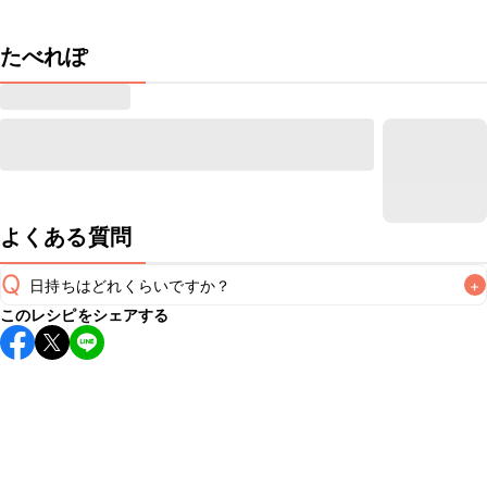
たべれぽ
よくある質問
Q
日持ちはどれくらいですか？
+
このレシピをシェアする
保存期間は冷蔵で翌日中が目安です。なるべくお早めにお召
し上がりください。

A
※日持ちは目安です。
こちら
の注意事項をご確認の上、正し