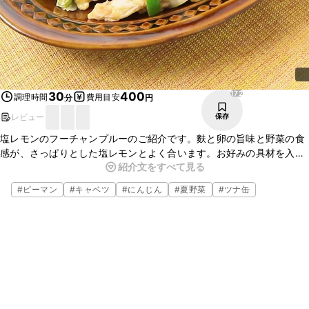
172
30
400
調理時間
費用目安
分
円
レビュー
保存
塩レモンのフーチャンプルーのご紹介です。麩と卵の旨味と野菜の食
感が、さっぱりとした塩レモンとよく合います。お好みの具材を入れ
紹介文をすべて見る
るとアレンジが広がりますよ。ごはんの上にのせると、プチ丼にもな
ります。ぜひお試しくださいね。
#
ピーマン
#
キャベツ
#
にんじん
#
夏野菜
#
ツナ缶