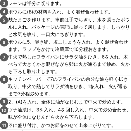
レモンは半分に切ります。
3
ボウルに(B)の材料を入れ、よく混ぜ合わせます。
4
麩たまごを作ります。車麩は手でちぎり、水を張ったボウ
5
ルに入れ、パッケージの表記に従って戻します。しっかり
と水気を絞り、一口大にちぎります。
ボウルに5、溶き卵、塩こしょうを入れ、よく混ぜ合わせ
6
ます。ラップをかけて冷蔵庫で10分程おきます。
中火で熱したフライパンにサラダ油をひき、6を入れ、木
7
べらで大きくかき混ぜながら卵に火が通るまで炒め、火か
ら下ろし取り出します。
キッチンペーパーで7のフライパンの余分な油を軽く拭き
8
取り、中火で熱してサラダ油をひき、1を入れ、火が通る
まで3分程炒めます。
2、(A)を入れ、全体に油がなじむまで中火で炒めます。
9
ツナ油漬け、3を入れ、4を回し入れ、中火で炒め合わせ、
10
味が全体になじんだら火から下ろします。
器に盛り付け、かつお節をのせて出来上がりです。
11