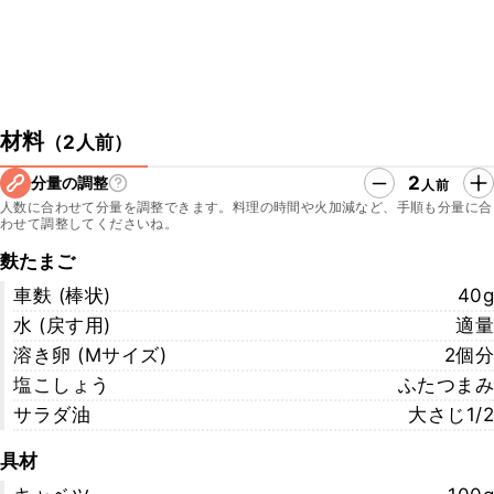
材料
（
2人前
）
2
分量の調整
人前
人数に合わせて分量を調整できます。料理の時間や火加減など、手順も分量に合
わせて調整してくださいね。
麩たまご
車麩 (棒状)
40g
水 (戻す用)
適量
溶き卵 (Ⅿサイズ)
2個分
塩こしょう
ふたつまみ
サラダ油
大さじ1/2
具材