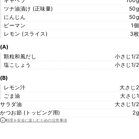
キャベツ
100g
ツナ油漬け (正味量)
50g
にんじん
50g
ピーマン
1個
レモン (スライス)
3枚
(A)
顆粒和風だし
小さじ1/2
塩こしょう
小さじ1/2
(B)
レモン汁
大さじ2
ごま油
大さじ1
サラダ油
大さじ1/2
かつお節 (トッピング用)
2g
料理を安全に楽しむための注意事項