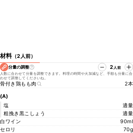
・お店のInstagram
https://www.instagram.com/piatto_suzuki_ufficiale/
・お店のwebサイト
https://piattosuzuki.square.site/
・お店の所在地
ピアットスズキ
東京都港区麻布十番1-7-7
はせべやビル4階
材料
（
2人前
）
▼クラシル公式SNSはこちら
・クラシルYouTube
2
分量の調整
人前
https://www.youtube.com/watch?v=jzbpbpWeEOI
人数に合わせて分量を調整できます。料理の時間や火加減など、手順も分量に合
・クラシルTikTok
わせて調整してくださいね。
https://www.tiktok.com/@kurashiru.com
骨付き鶏もも肉
2本
・クラシルInstagram
https://www.instagram.com/kurashiru/
(A)
・クラシルX
塩
適量
https://twitter.com/kurashiru0119
粗挽き黒こしょう
適量
白ワイン
90ml
セロリ
70g