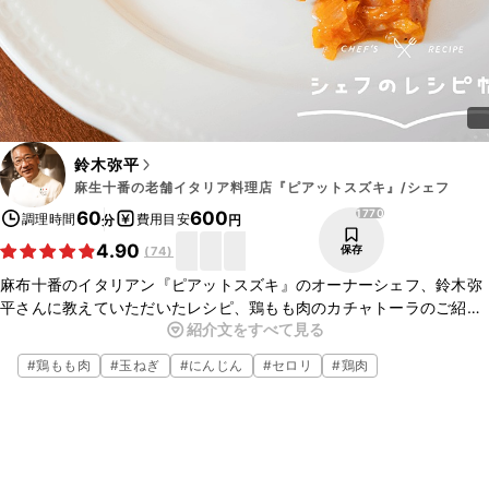
鈴木弥平
麻生十番の老舗イタリア料理店『ピアットスズキ』/シェフ
1770
60
600
調理時間
費用目安
分
円
4.90
保存
(
74
)
麻布十番のイタリアン『ピアットスズキ』のオーナーシェフ、鈴木弥
平さんに教えていただいたレシピ、鶏もも肉のカチャトーラのご紹介
紹介文をすべて見る
です。香味野菜とやわらかく煮こんだ鶏もも肉の組み合わせがとても
おいしい一品です。ぜひ作ってみてくださいね。
#
鶏もも肉
#
玉ねぎ
#
にんじん
#
セロリ
#
鶏肉
▼鈴木シェフについて
・お店のYouTube
https://www.youtube.com/channel/UCqIdOGWlqscDLRRUtccOkG
g/featured