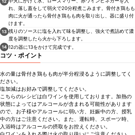
中火にかけて水、ローズマリー、赤ワインビネガーを入
12
れ、落し蓋をして弱火で20分程煮こみます。骨付き鶏もも
肉に火が通ったら骨付き鶏もも肉を取り出し、器に盛り付
けます。
残りのソースに塩を入れて味を調整し、強火で煮詰めて濃
13
度を調整したら火から下ろします。
12の器に13をかけて完成です。
14
コツ・ポイント
水の量は骨付き鶏もも肉が半分程浸るように調整してく
ださい。

塩加減はお好みで調整してください。

こちらのレシピは白ワインを使用しております。加熱の
状態によってはアルコールが含まれる可能性があります
ので、お子様やアルコールに弱い方、妊娠中の方、授乳
中の方はご注意ください。また、運転時、スポーツ時、
入浴時はアルコールの摂取をお控えください。

白ワインを入れる際は火の取り扱いにご注意ください。
