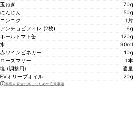
玉ねぎ
70g
にんじん
50g
ニンニク
1片
アンチョビフィレ (2枚)
6g
ホールトマト缶
120g
水
90ml
赤ワインビネガー
10g
ローズマリー
1本
塩 (調整用)
適量
EVオリーブオイル
20g
料理を安全に楽しむための注意事項