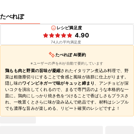
たべれぽ
レシピ満足度
4.90
74
人の平均満足度
たべれぽ AI要約
※ユーザーの声をAIが自動で要約しています
鶏もも肉と野菜の旨味が凝縮
されたイタリアン煮込み料理で、野
菜は粗微塵切りにすることで食感と風味が抜群に仕上がります。
隠し味の
ワインビネガーで味がキュッと締まり
、アンチョビが深
いコクを演出してくれるので、まるで専門店のような本格的な一
皿に。鶏肉にしっかり焼き色をつけることで香ばしさもプラスさ
れ、一晩置くとさらに味が染み込んで絶品です。材料はシンプル
でも濃厚な旨みが楽しめる、リピート確実のレシピですよ！