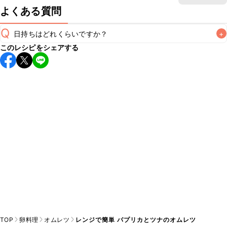
よくある質問
Q
日持ちはどれくらいですか？
+
このレシピをシェアする
保存期間は冷蔵で翌日中が目安です。なるべくお早めにお召
し上がりください。

A
※日持ちは目安です。
こちら
の注意事項をご確認の上、正し
TOP
卵料理
オムレツ
レンジで簡単 パプリカとツナのオムレツ