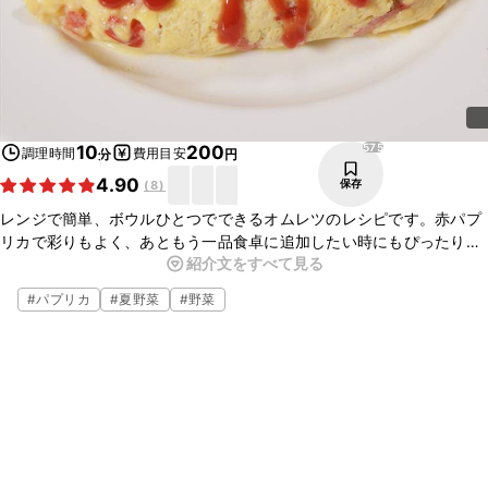
575
10
200
調理時間
費用目安
分
円
4.90
保存
(
8
)
レンジで簡単、ボウルひとつでできるオムレツのレシピです。赤パプ
リカで彩りもよく、あともう一品食卓に追加したい時にもぴったりな
紹介文をすべて見る
一品です。お好みで玉ねぎやじゃがいもを入れてもおいしく召し上が
れますよ。忙しい朝などに、作ってみてください。
#
パプリカ
#
夏野菜
#
野菜