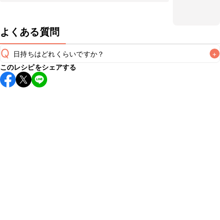
よくある質問
Q
日持ちはどれくらいですか？
+
このレシピをシェアする
保存期間は常温で2~3日が目安です。なるべくお早めにお召
し上がりください。

A
※日持ちは目安です。
こちら
の注意事項をご確認の上、正し