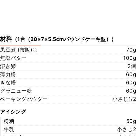
材料
（
1台（20×7×5.5cmパウンドケーキ型）
）
黒豆煮 (市販)
70g
無塩バター
100g
溶き卵
2個
薄力粉
60g
きな粉
60g
グラニュー糖
60g
ベーキングパウダー
小さじ1/2
アイシング
粉糖
50g
牛乳
小さじ2