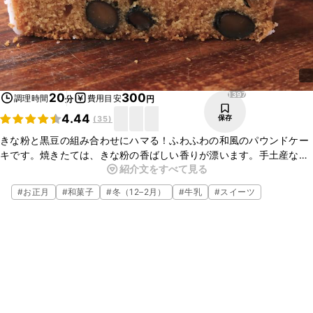
1397
20
300
調理時間
費用目安
分
円
4.44
保存
(
35
)
きな粉と黒豆の組み合わせにハマる！ふわふわの和風のパウンドケー
キです。焼きたては、きな粉の香ばしい香りが漂います。手土産など
紹介文をすべて見る
にもぴったりで、喜ばれること間違いなしです！簡単に出来上がるの
で、ぜひ作ってみてくださいね！
#
お正月
#
和菓子
#
冬（12–2月）
#
牛乳
#
スイーツ