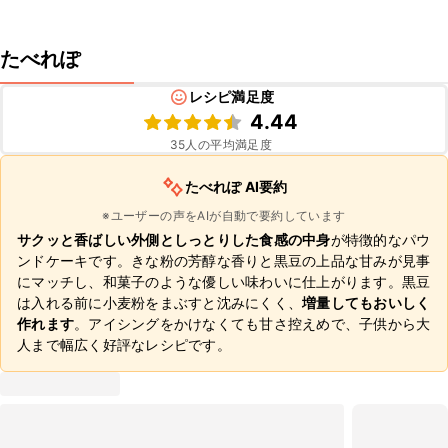
たべれぽ
レシピ満足度
4.44
35
人の平均満足度
たべれぽ AI要約
※ユーザーの声をAIが自動で要約しています
サクッと香ばしい外側としっとりした食感の中身
が特徴的なパウ
ンドケーキです。きな粉の芳醇な香りと黒豆の上品な甘みが見事
にマッチし、和菓子のような優しい味わいに仕上がります。黒豆
は入れる前に小麦粉をまぶすと沈みにくく、
増量してもおいしく
作れます
。アイシングをかけなくても甘さ控えめで、子供から大
人まで幅広く好評なレシピです。