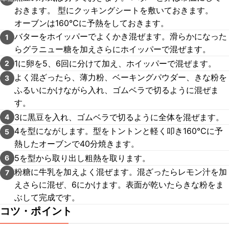
おきます。 型にクッキングシートを敷いておきます。
オーブンは160℃に予熱をしておきます。
バターをホイッパーでよくかき混ぜます。滑らかになった
1
らグラニュー糖を加えさらにホイッパーで混ぜます。
1に卵を5、6回に分けて加え、ホイッパーで混ぜます。
2
よく混ざったら、薄力粉、ベーキングパウダー、きな粉を
3
ふるいにかけながら入れ、ゴムベラで切るように混ぜま
す。
3に黒豆を入れ、ゴムベラで切るように全体を混ぜます。
4
4を型にながします。型をトントンと軽く叩き160℃に予
5
熱したオーブンで40分焼きます。
5を型から取り出し粗熱を取ります。
6
粉糖に牛乳を加えよく混ぜます。混ざったらレモン汁を加
7
えさらに混ぜ、6にかけます。表面が乾いたらきな粉をま
ぶして完成です。
コツ・ポイント