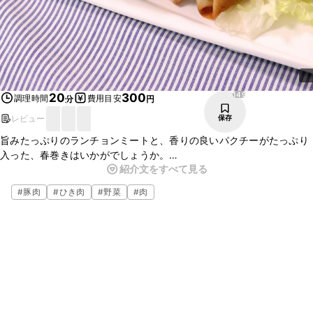
149
20
300
調理時間
費用目安
分
円
レビュー
保存
旨みたっぷりのランチョンミートと、香りの良いパクチーがたっぷり
入った、春巻きはいかがでしょうか。
紹介文をすべて見る
揚げずに焼くので、とても簡単に作れます。
ビールやハイボールにもぴったりなので、お酒のおつまみに、ぜひ
#
豚肉
#
ひき肉
#
野菜
#
肉
作ってみてくださいね。