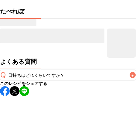
たべれぽ
よくある質問
Q
日持ちはどれくらいですか？
+
このレシピをシェアする
保存期間は冷蔵で翌日中が目安です。なるべくお早めにお召
し上がりください。

A
※日持ちは目安です。
こちら
の注意事項をご確認の上、正し