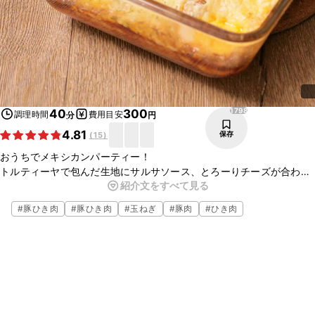
1798
40
300
調理時間
費用目安
分
円
4.81
保存
(
15
)
おうちでメキシカンパーティー！
トルティーヤで包んだ生地にサルサソース、とろーりチーズが合わ
紹介文をすべて見る
さって、とっても美味しい料理に！
みんなで取り分けてワイワイ楽しみませんか？
#
豚ひき肉
#
豚ひき肉
#
玉ねぎ
#
豚肉
#
ひき肉
ホームパーティにも、ちょっと豪華な晩ごはんにも！
ぜひ作ってみてはいかがでしょうか。