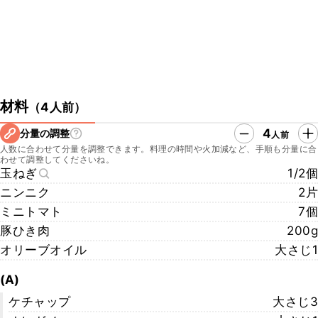
材料
（
4人前
）
4
分量の調整
人前
人数に合わせて分量を調整できます。料理の時間や火加減など、手順も分量に合
わせて調整してくださいね。
玉ねぎ
1/2個
ニンニク
2片
ミニトマト
7個
豚ひき肉
200g
オリーブオイル
大さじ1
(A)
ケチャップ
大さじ3