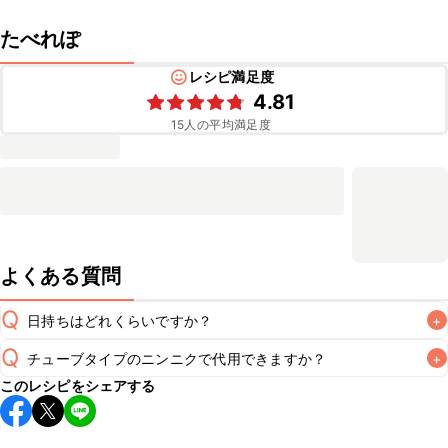
たべれぽ
レシピ満足度
4.81
15
人の平均満足度
よくある質問
Q
日持ちはどれくらいですか？
+
Q
チューブタイプのニンニクで代用できますか？
+
こちらのレシピは出来たてをお召し上がりいただくことをお
このレシピをシェアする
すすめします。

A
チューブタイプのニンニクを使用してもお作りいただけま
A
す。小さじ2を目安に加え、お好みの風味になるようご調節
※日持ちは目安です。
こちら
の注意事項をご確認の上、正し