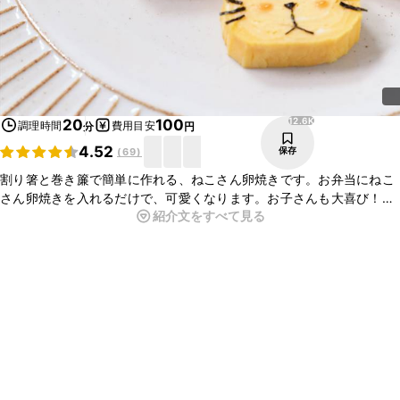
12.6K
20
100
調理時間
費用目安
分
円
4.52
保存
(
69
)
割り箸と巻き簾で簡単に作れる、ねこさん卵焼きです。お弁当にねこ
さん卵焼きを入れるだけで、可愛くなります。お子さんも大喜び！味
紹介文をすべて見る
付けはお好みで、塩気を強くしたり、甘みを強くしてお召し上がりく
ださい。是非お試しください。※こちらのレシピは、なっちゅ新聞
社　社長さんの『ネコ型玉子焼き【たまごねこ】』を参考にさせてい
ただきました。