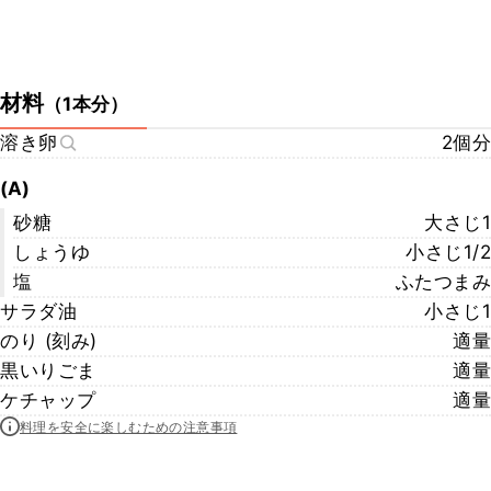
材料
（
1本分
）
溶き卵
2個分
(A)
砂糖
大さじ1
しょうゆ
小さじ1/2
塩
ふたつまみ
サラダ油
小さじ1
のり (刻み)
適量
黒いりごま
適量
ケチャップ
適量
料理を安全に楽しむための注意事項