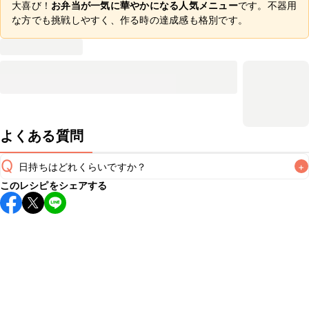
大喜び！
お弁当が一気に華やかになる人気メニュー
です。不器用
な方でも挑戦しやすく、作る時の達成感も格別です。
よくある質問
Q
日持ちはどれくらいですか？
+
このレシピをシェアする
保存期間は冷蔵で翌日中が目安です。なるべくお早めにお召
し上がりください。

A
※日持ちは目安です。
こちら
の注意事項をご確認の上、正し