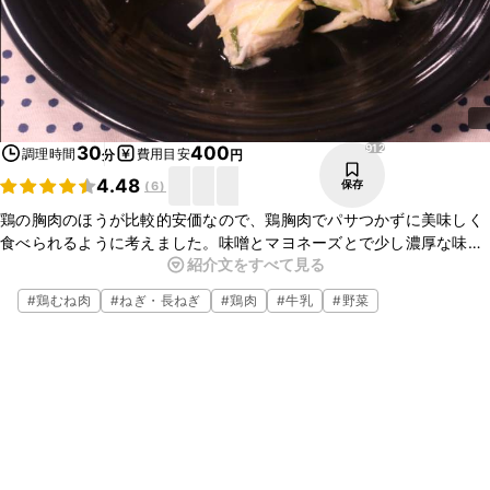
912
30
400
調理時間
費用目安
分
円
4.48
保存
(
6
)
鶏の胸肉のほうが比較的安価なので、鶏胸肉でパサつかずに美味しく
食べられるように考えました。味噌とマヨネーズとで少し濃厚な味の
紹介文をすべて見る
ようですが牛乳を加えているのであっさりしています。長ネギは冷蔵
庫になければ、他の野菜でも大丈夫です！
#
鶏むね肉
#
ねぎ・長ねぎ
#
鶏肉
#
牛乳
#
野菜