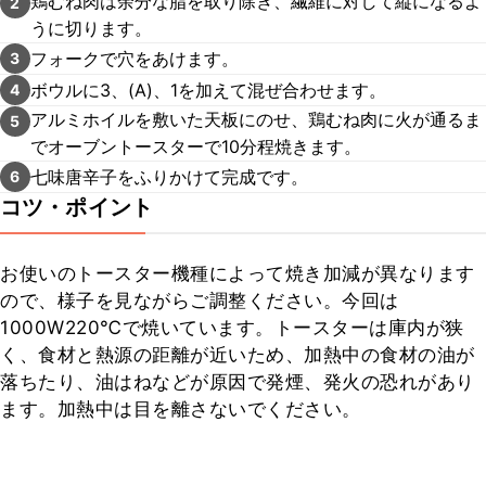
鶏むね肉は余分な脂を取り除き、繊維に対して縦になるよ
2
うに切ります。
フォークで穴をあけます。
3
ボウルに3、(A)、1を加えて混ぜ合わせます。
4
アルミホイルを敷いた天板にのせ、鶏むね肉に火が通るま
5
でオーブントースターで10分程焼きます。
七味唐辛子をふりかけて完成です。
6
コツ・ポイント
お使いのトースター機種によって焼き加減が異なります
ので、様子を見ながらご調整ください。今回は
1000W220℃で焼いています。トースターは庫内が狭
く、食材と熱源の距離が近いため、加熱中の食材の油が
落ちたり、油はねなどが原因で発煙、発火の恐れがあり
ます。加熱中は目を離さないでください。