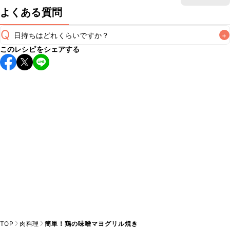
よくある質問
Q
日持ちはどれくらいですか？
+
このレシピをシェアする
保存期間は冷蔵で翌日中が目安です。なるべくお早めにお召
し上がりください。

A
※日持ちは目安です。
こちら
の注意事項をご確認の上、正し
TOP
肉料理
簡単！鶏の味噌マヨグリル焼き