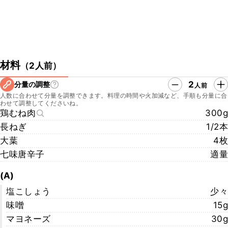
材料
（
2人前
）
2
分量の調整
人前
人数に合わせて分量を調整できます。料理の時間や火加減など、手順も分量に合
わせて調整してくださいね。
鶏むね肉
300g
長ねぎ
1/2本
大葉
4枚
七味唐辛子
適量
(A)
塩こしょう
少々
味噌
15g
マヨネーズ
30g