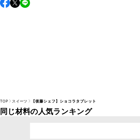
保存期間は冷蔵で2~3日が目安です。なるべくお早めにお召
し上がりください。

A
※日持ちは目安です。
こちら
の注意事項をご確認の上、正し
TOP
スイーツ
【後藤シェフ】ショコラタブレット
同じ材料の人気ランキング