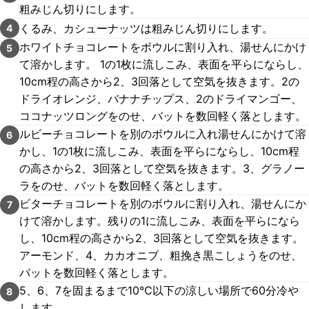
粗みじん切りにします。
くるみ、カシューナッツは粗みじん切りにします。
4
ホワイトチョコレートをボウルに割り入れ、湯せんにかけ
5
て溶かします。 1の1枚に流しこみ、表面を平らにならし、
10cm程の高さから2、3回落として空気を抜きます。2の
ドライオレンジ、バナナチップス、2のドライマンゴー、
ココナッツロングをのせ、バットを数回軽く落とします。
ルビーチョコレートを別のボウルに入れ湯せんにかけて溶
6
かし、1の1枚に流しこみ、表面を平らにならし、10cm程
の高さから2、3回落として空気を抜きます。3、グラノー
ラをのせ、バットを数回軽く落とします。
ビターチョコレートを別のボウルに割り入れ、湯せんにか
7
けて溶かします。残りの1に流しこみ、表面を平らになら
し、10cm程の高さから2、3回落として空気を抜きます。
アーモンド、4、カカオニブ、粗挽き黒こしょうをのせ、
バットを数回軽く落とします。
5、6、7を固まるまで10℃以下の涼しい場所で60分冷や
8
します。