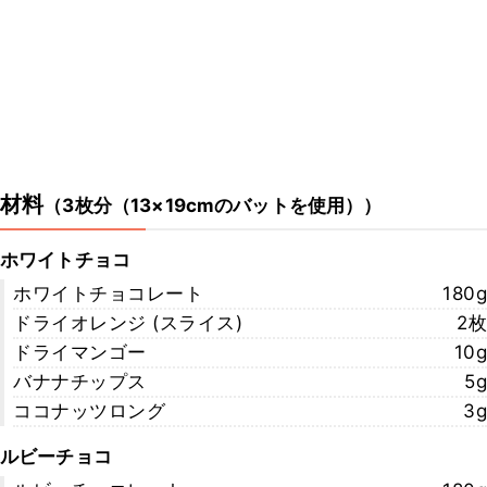
ができますので、さらに本格的な味わいに仕上げることができます
よ。ぜひチェックしてみてくださいね。
https://www.kurashiru.com/recipes/36d1049b-45fa-4a54-b460-
4cb9fb80eb23
材料
（
3枚分（13×19cmのバットを使用）
）
ホワイトチョコ
ホワイトチョコレート
180g
ドライオレンジ (スライス)
2枚
ドライマンゴー
10g
バナナチップス
5g
ココナッツロング
3g
ルビーチョコ