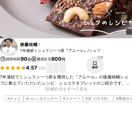
後藤祐輔
7年連続ミシュラン一つ星『アムール』/シェフ
408
90
800
調理時間
費用目安
分
円
4.57
保存
(
18
)
7年連続でミシュラン一つ星を獲得した『アムール』の後藤祐輔シェ
フに教えていただいたレシピ、ショコラタブレットのご紹介です。3
紹介文をすべて見る
種類のチョコレートを使って、とても簡単に見た目も華やかなショコ
ラタブレットをお作りいただけますよ。ぜひ作ってみてくださいね。
#
チョコ
#
バレンタインデー
#
スイーツ
#
冬（12–2月）
#
季節の
▼後藤シェフについて
・後藤シェフのInstagram
https://www.instagram.com/chef.yusukegoto/
・後藤シェフのwebサイト