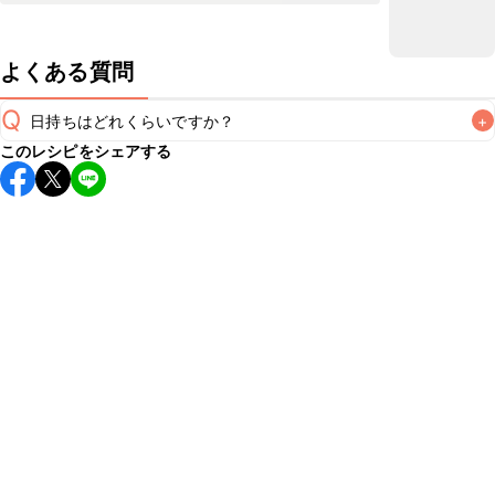
よくある質問
Q
日持ちはどれくらいですか？
+
このレシピをシェアする
保存期間は冷蔵で2~3日が目安です。なるべくお早めにお召
し上がりください。

A
※日持ちは目安です。
こちら
の注意事項をご確認の上、正し