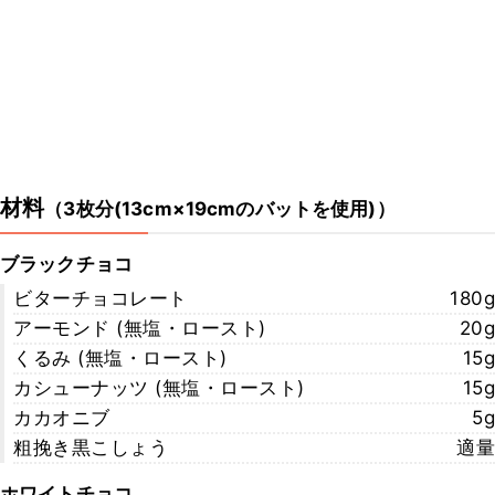
https://gotoyusuke.jp/
・『アムール』のWebサイト
https://www.amourtokyojapan.com/
・『アムール』のInstagram
https://www.amourtokyojapan.com/
・『アムール』のFacebook
https://www.facebook.com/amour2012/
こちらのレシピでは、シェフに教えていただいた手順や材料でご紹介
材料
（
3枚分(13cm×19cmのバットを使用)
）
しております。
ご家庭で作りやすい手順や材料で再現したレシピも公開しております
ので、ぜひチェックしてみてくださいね。
ブラックチョコ
https://www.kurashiru.com/recipes/1886aeb0-cd52-4aa9-bea1-
ビターチョコレート
180g
2db69412595e
アーモンド (無塩・ロースト)
20g
くるみ (無塩・ロースト)
15g
カシューナッツ (無塩・ロースト)
15g
カカオニブ
5g
粗挽き黒こしょう
適量
ホワイトチョコ