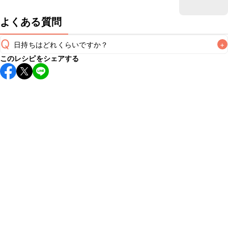
よくある質問
Q
日持ちはどれくらいですか？
+
このレシピをシェアする
保存期間は冷蔵で翌日中が目安です。なるべくお早めにお召
し上がりください。

A
※日持ちは目安です。
こちら
の注意事項をご確認の上、正し