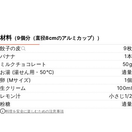
材料
（
9個分（直径8cmのアルミカップ）
）
餃子の皮
9枚
バナナ
1本
ミルクチョコレート
50g
お湯 (湯せん用・50℃)
適量
卵 (Mサイズ)
1個
生クリーム
100ml
レモン汁
小さじ1/2
粉糖
適量
料理を安全に楽しむための注意事項