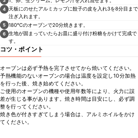
1、卵、生クリーム、レモン汁を入れ混ぜます。
3
天板にのせたアルミカップに餃子の皮を入れ3を8分目まで
4
注ぎ入れます。
180℃のオーブンで20分焼きます。
5
生地が固まっていたらお皿に盛り付け粉糖をかけて完成で
6
す。
コツ・ポイント
オーブンは必ず予熱を完了させてから焼いてください。

予熱機能のないオーブンの場合は温度を設定し10分加熱
を行った後、焼き始めてください。

ご使用のオーブンの機種や使用年数等により、火力に誤
差が生じる事があります。焼き時間は目安にし、必ず調
整を行ってください。

焼き色が付きすぎてしまう場合は、アルミホイルをかけ
てください。