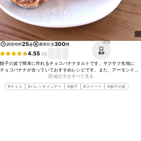
1980
25
300
調理時間
費用目安
分
円
4.55
保存
(
5
)
餃子の皮で簡単に作れるチョコバナナタルトです。サクサク生地に
チョコバナナが合っていておすすめレシピです。また、アーモンドス
紹介文をすべて見る
ライス、ドライフルーツなど入れていただいても美味しいですよ。ビ
ターチョコで甘さひかえめにもできます。
#
チョコ
#
バレンタインデー
#
餃子
#
スイーツ
#
餃子の皮