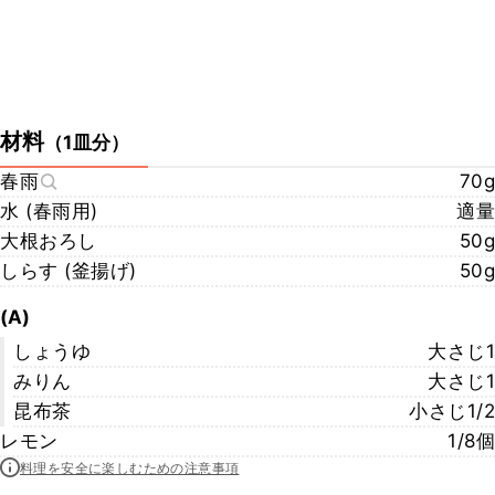
材料
（
1皿分
）
春雨
70g
水 (春雨用)
適量
大根おろし
50g
しらす (釜揚げ)
50g
(A)
しょうゆ
大さじ1
みりん
大さじ1
昆布茶
小さじ1/2
レモン
1/8個
料理を安全に楽しむための注意事項