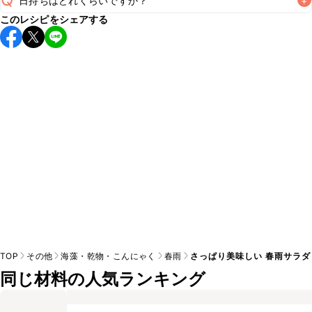
日持ちはどれくらいですか？
+
このレシピをシェアする
保存期間は冷蔵で当日中が目安です。なるべくお早めにお召
し上がりください。

A
※日持ちは目安です。
こちら
の注意事項をご確認の上、正し
TOP
その他
海藻・乾物・こんにゃく
春雨
さっぱり美味しい 春雨サラダ
同じ材料の人気ランキング