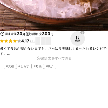
355
30
300
調理時間
費用目安
分
円
4.17
保存
(
5
)
暑くて食欲が湧かない日でも、さっぱり美味しく食べられるレシピで
す。
紹介文をすべて見る
春雨のつるつる感が美味しく、沢山たべられます。
またレモンや大根おろしでさっぱり感を出しているので、とても食べ
#
大根
#
しらす
#
野菜
#
魚介
やすいです。
簡単に出来ますので、ぜひお試しくださいね。