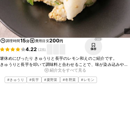
1383
15
200
調理時間
費用目安
分
円
4.22
保存
(
26
)
箸休めにぴったり きゅうりと長芋のレモン和えのご紹介です。
きゅうりと長芋を叩いて調味料と合わせることで、味が染み込みやす
紹介文をすべて見る
くなりますよ！
レモンの酸味と爽やかな香りがシャキシャキ野菜に合い、とっても美
#
きゅうり
#
長芋
#
夏野菜
#
冬野菜
#
レモン
味しいのでぜひ作ってみてくださいね。