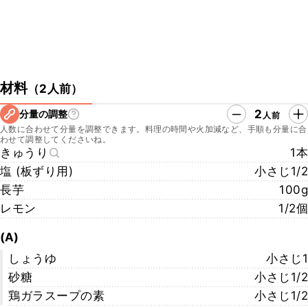
材料
（
2人前
）
2
分量の調整
人前
人数に合わせて分量を調整できます。料理の時間や火加減など、手順も分量に合
わせて調整してくださいね。
きゅうり
1本
塩 (板ずり用)
小さじ1/2
長芋
100g
レモン
1/2個
(A)
しょうゆ
小さじ1
砂糖
小さじ1/2
鶏ガラスープの素
小さじ1/2