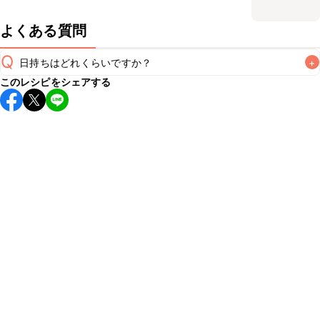
よくある質問
Q
日持ちはどれくらいですか？
+
このレシピをシェアする
保存期間は冷蔵で当日中が目安です。なるべくお早めにお召
し上がりください。

A
※日持ちは目安です。
こちら
の注意事項をご確認の上、正し