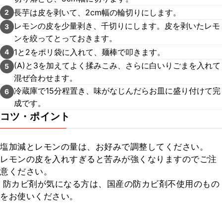
長芋は皮を剥いて、2cm幅の輪切りにします。
2
レモンの皮を少量剥き、千切りにします。皮を剥いたレモ
3
ンを絞ってとっておきます。
1と2をポリ袋に入れて、麺棒で叩きます。
4
(A)と3を加えてよく揉みこみ、さらに白いりごまを入れて
5
混ぜ合わせます。
冷蔵庫で15分程置き、味がなじんだらお皿に盛り付けて完
6
成です。
コツ・ポイント
塩加減とレモンの量は、お好みで調整してください。

レモンの皮を入れすぎると苦みが強くなりますのでご注
意ください。

 防カビ剤が気になる方は、国産の防カビ剤不使用のもの
をお使いください。