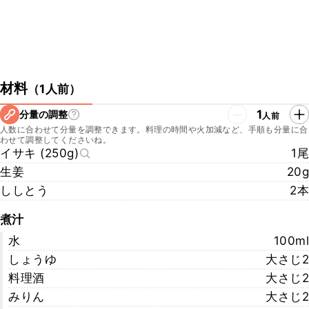
材料
（
1人前
）
1
分量の調整
人前
人数に合わせて分量を調整できます。料理の時間や火加減など、手順も分量に合
わせて調整してくださいね。
イサキ (250g)
1尾
生姜
20g
ししとう
2本
煮汁
水
100ml
しょうゆ
大さじ2
料理酒
大さじ2
みりん
大さじ2