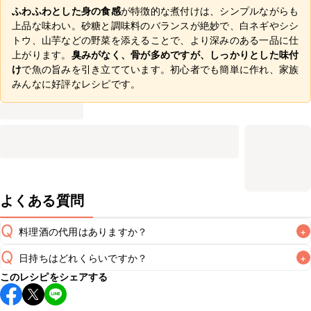
ふわふわとした身の食感
が特徴的な煮付けは、シンプルながらも
上品な味わい。砂糖と調味料のバランスが絶妙で、白ネギやシシ
トウ、山芋などの野菜を添えることで、より深みのある一品に仕
上がります。
臭みがなく、骨が多めですが、しっかりとした味付
け
で魚の旨みを引き立てています。初心者でも簡単に作れ、家族
みんなに好評なレシピです。
よくある質問
Q
料理酒の代用はありますか？
+
Q
日持ちはどれくらいですか？
+
A
このレシピをシェアする
保存期間は冷蔵で翌日中が目安です。なるべくお早めにお召
し上がりください。
