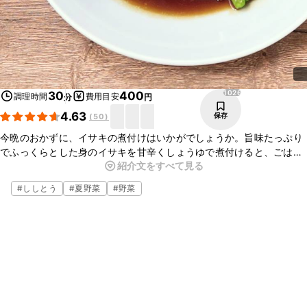
1026
30
400
調理時間
費用目安
分
円
4.63
保存
(
50
)
今晩のおかずに、イサキの煮付けはいかがでしょうか。旨味たっぷり
でふっくらとした身のイサキを甘辛くしょうゆで煮付けると、ごはん
紹介文をすべて見る
にぴったりのおかずになりますよ。お酒のおつまみにもぴったりなの
で、是非作ってみてくださいね。
#
ししとう
#
夏野菜
#
野菜