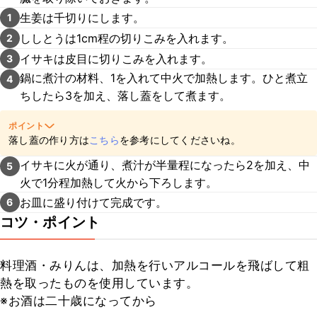
生姜は千切りにします。
1
ししとうは1cm程の切りこみを入れます。
2
イサキは皮目に切りこみを入れます。
3
鍋に煮汁の材料、1を入れて中火で加熱します。ひと煮立
4
ちしたら3を加え、落し蓋をして煮ます。
ポイント
落し蓋の作り方は
こちら
を参考にしてくださいね。
イサキに火が通り、煮汁が半量程になったら2を加え、中
5
火で1分程加熱して火から下ろします。
お皿に盛り付けて完成です。
6
コツ・ポイント
料理酒・みりんは、加熱を行いアルコールを飛ばして粗
熱を取ったものを使用しています。

※お酒は二十歳になってから