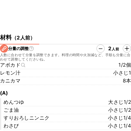
材料
（
2人前
）
2
分量の調整
人前
人数に合わせて分量を調整できます。料理の時間や火加減など、手順も分量に合
わせて調整してくださいね。
アボカド
1/2個
レモン汁
小さじ1
カニカマ
8本
(A)
めんつゆ
大さじ1/2
ごま油
小さじ1/2
すりおろしニンニク
小さじ1/4
わさび
小さじ1/4