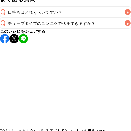
Q
日持ちはどれくらいですか？
+
Q
チューブタイプのニンニクで代用できますか？
+
保存期間は冷蔵で当日中が目安です。なるべくお早めにお召
このレシピをシェアする
し上がりください。

A
チューブタイプのニンニクを使用してもお作りいただけま
A
す。レシピと同量を目安に加え、お好みの風味になるようご
※日持ちは目安です。
こちら
の注意事項をご確認の上、正し
TOP
おつまみ
めんつゆで アボカドとカニカマの和風ユッケ