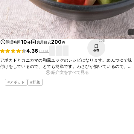
9951
10
200
調理時間
費用目安
分
円
4.36
保存
(
116
)
アボカドとカニカマの和風ユッケのレシピになります。めんつゆで味
付けをしているので、とても簡単です。わさびが効いているので、お
紹介文をすべて見る
酒にも合いますし、何か一品加えたいというときにもおすすめです。
是非お試しください。
#
アボカド
#
野菜