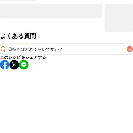
よくある質問
Q
日持ちはどれくらいですか？
+
このレシピをシェアする
保存期間は冷蔵で翌日中が目安です。なるべくお早めにお召
し上がりください。

A
※日持ちは目安です。
こちら
の注意事項をご確認の上、正し