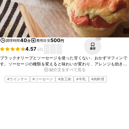
463
40
500
調理時間
費用目安
分
円
4.57
保存
(
7
)
ブラックオリーブとソーセージを使った甘くない、おかずマフィンで
す。ソーセージの種類を変えると味わいが変わり、アレンジも効きま
紹介文をすべて見る
す。輪切りにしたオリーブが見えるように焼くと可愛いですよ。甘い
マフィンに飽きたら、是非お試しください。
#
ウインナー
#
ソーセージ
#
加工肉
#
牛乳
#
肉料理