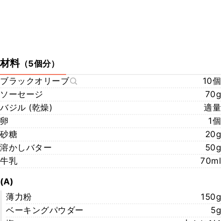
材料
（
5個分
）
ブラックオリーブ
10個
ソーセージ
70g
バジル (乾燥)
適量
卵
1個
砂糖
20g
溶かしバター
50g
牛乳
70ml
(A)
薄力粉
150g
ベーキングパウダー
5g