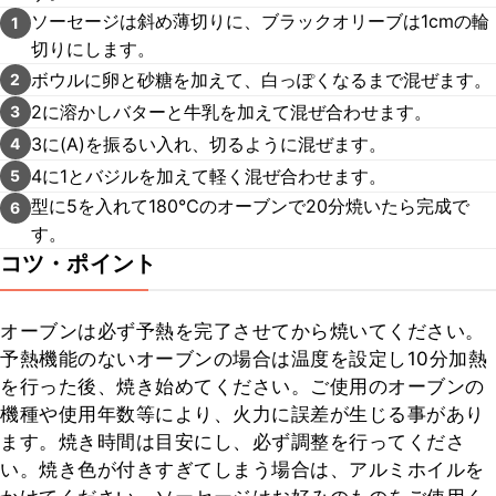
ソーセージは斜め薄切りに、ブラックオリーブは1cmの輪
1
切りにします。
ボウルに卵と砂糖を加えて、白っぽくなるまで混ぜます。
2
2に溶かしバターと牛乳を加えて混ぜ合わせます。
3
3に(A)を振るい入れ、切るように混ぜます。
4
4に1とバジルを加えて軽く混ぜ合わせます。
5
型に5を入れて180℃のオーブンで20分焼いたら完成で
6
す。
コツ・ポイント
オーブンは必ず予熱を完了させてから焼いてください。
予熱機能のないオーブンの場合は温度を設定し10分加熱
を行った後、焼き始めてください。ご使用のオーブンの
機種や使用年数等により、火力に誤差が生じる事があり
ます。焼き時間は目安にし、必ず調整を行ってくださ
い。焼き色が付きすぎてしまう場合は、アルミホイルを