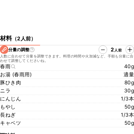
材料
（
2人前
）
2
分量の調整
人前
人数に合わせて分量を調整できます。料理の時間や火加減など、手順も分量に合
わせて調整してくださいね。
春雨
40g
お湯 (春雨用)
適量
豚ひき肉
80g
ニラ
30g
にんじん
1/3本
もやし
50g
長ねぎ
1/3本
キャベツ
50g