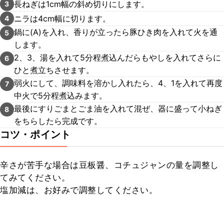
長ねぎは1cm幅の斜め切りにします。
3
ニラは4cm幅に切ります。
4
鍋に(A)を入れ、香りが立ったら豚ひき肉を入れて火を通
5
します。
2、3、湯を入れて5分程煮込んだらもやしを入れてさらに
6
ひと煮立ちさせます。
弱火にして、調味料を溶かし入れたら、4、1を入れて再度
7
中火で5分程煮込みます。
最後にすりごまとごま油を入れて混ぜ、器に盛って小ねぎ
8
をちらしたら完成です。
コツ・ポイント
辛さが苦手な場合は豆板醤、コチュジャンの量を調整し
てみてください。

塩加減は、お好みで調整してください。