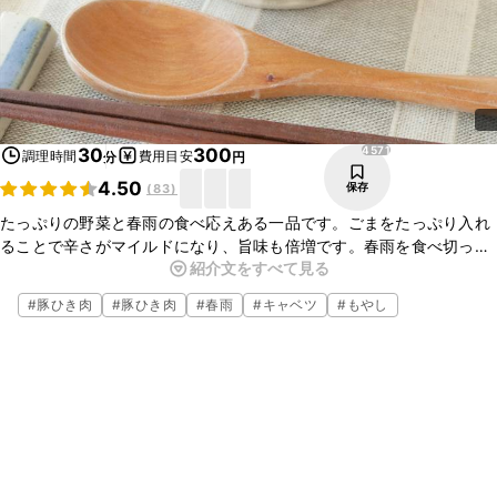
4571
30
300
調理時間
費用目安
分
円
4.50
保存
(
83
)
たっぷりの野菜と春雨の食べ応えある一品です。ごまをたっぷり入れ
ることで辛さがマイルドになり、旨味も倍増です。春雨を食べ切った
紹介文をすべて見る
ところに温かいごはんを入れて雑炊にするのもおすすめですよ。寒い
日にはぜひ作ってみてくださいね。
#
豚ひき肉
#
豚ひき肉
#
春雨
#
キャベツ
#
もやし