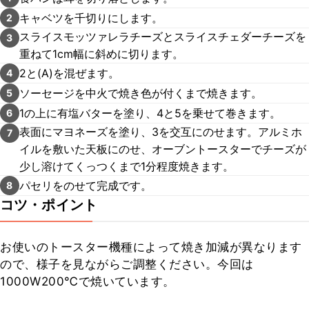
キャベツを千切りにします。
2
スライスモッツァレラチーズとスライスチェダーチーズを
3
重ねて1cm幅に斜めに切ります。
2と(A)を混ぜます。
4
ソーセージを中火で焼き色が付くまで焼きます。
5
1の上に有塩バターを塗り、4と5を乗せて巻きます。
6
表面にマヨネーズを塗り、3を交互にのせます。アルミホ
7
イルを敷いた天板にのせ、オーブントースターでチーズが
少し溶けてくっつくまで1分程度焼きます。
パセリをのせて完成です。
8
コツ・ポイント
お使いのトースター機種によって焼き加減が異なります
ので、様子を見ながらご調整ください。今回は
1000W200℃で焼いています。