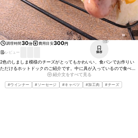
634
30
300
調理時間
費用目安
分
円
レビュー
保存
2色のしましま模様のチーズがとってもかわいい、食パンでお作りい
ただけるホットドックのご紹介です。中に具が入っているので食べや
紹介文をすべて見る
すいですよ。簡単にお作りいただけますので、皆さんで是非作ってみ
てくださいね。
#
ウインナー
#
ソーセージ
#
キャベツ
#
加工肉
#
チーズ