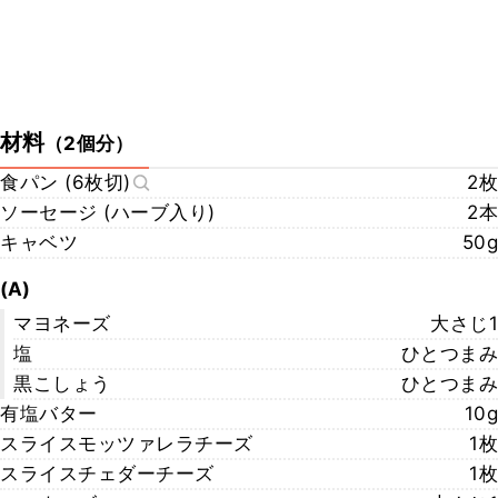
材料
（
2個分
）
食パン (6枚切)
2枚
ソーセージ (ハーブ入り)
2本
キャベツ
50g
(A)
マヨネーズ
大さじ1
塩
ひとつまみ
黒こしょう
ひとつまみ
有塩バター
10g
スライスモッツァレラチーズ
1枚
スライスチェダーチーズ
1枚