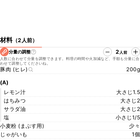
材料
（
2人前
）
2
分量の調整
人前
人数に合わせて分量を調整できます。料理の時間や火加減など、手順も分量に合
わせて調整してくださいね。
豚肉 (ヒレ)
200g
(A)
レモン汁
大さじ1.5
はちみつ
大さじ2
サラダ油
大さじ2
塩
小さじ1/5
小麦粉 (まぶす用)
少々
じゃがいも
1個