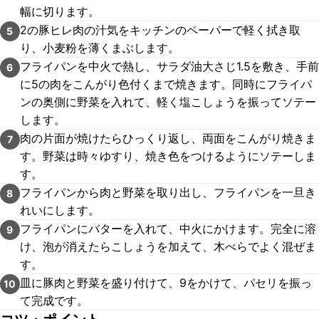
幅に切ります。
2の豚ヒレ肉の汁気をキッチンのペーパーで軽く拭き取
5
り、小麦粉を薄くまぶします。
フライパンを中火で熱し、サラダ油大さじ1.5を敷き、手前
6
に5の肉をこんがり色付くまで焼きます。同時にフライパ
ンの奥側に野菜を入れて、軽く塩こしょうを振ってソテー
します。
肉の片面が焼けたらひっくり返し、両面をこんがり焼きま
7
す。野菜は時々ゆすり、焼き色をつけるようにソテーしま
す。
フライパンから肉と野菜を取り出し、フライパンを一旦き
8
れいにします。
フライパンにバターを入れて、中火にかけます。完全に溶
9
け、泡が消えたらこしょうを加えて、木べらでよく混ぜま
す。
皿に豚肉と野菜を盛り付けて、9をかけて、パセリを振っ
10
て完成です。