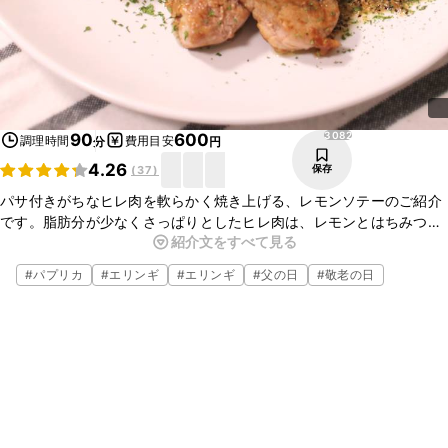
3082
90
600
調理時間
費用目安
分
円
4.26
保存
(
37
)
パサ付きがちなヒレ肉を軟らかく焼き上げる、レモンソテーのご紹介
です。脂肪分が少なくさっぱりとしたヒレ肉は、レモンとはちみつで
紹介文をすべて見る
マリネすることで、やわらかくジューシーに焼き上げることができま
す。仕上げに溶かしバターソースをかけることで、マリネに使用する
#
パプリカ
#
エリンギ
#
エリンギ
#
父の日
#
敬老の日
レモンの酸味がまろやかになり、濃厚な仕上がりとなります。ぜひ、
試してみてくださいね。