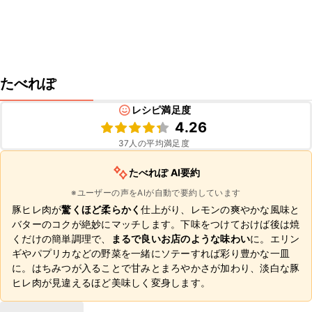
たべれぽ
レシピ満足度
4.26
37
人の平均満足度
たべれぽ AI要約
※ユーザーの声をAIが自動で要約しています
豚ヒレ肉が
驚くほど柔らかく
仕上がり、レモンの爽やかな風味と
バターのコクが絶妙にマッチします。下味をつけておけば後は焼
くだけの簡単調理で、
まるで良いお店のような味わい
に。エリン
ギやパプリカなどの野菜を一緒にソテーすれば彩り豊かな一皿
に。はちみつが入ることで甘みとまろやかさが加わり、淡白な豚
ヒレ肉が見違えるほど美味しく変身します。