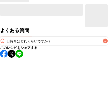
よくある質問
Q
日持ちはどれくらいですか？
+
このレシピをシェアする
保存期間は冷蔵で翌日中が目安です。なるべくお早めにお召
し上がりください。

A
※日持ちは目安です。
こちら
の注意事項をご確認の上、正し