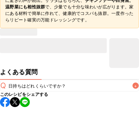
に驚きの声が続出。サラダはもちろん、
チキンソテーや白身魚、
温野菜にも相性抜群
で、少量でも十分な味わいが広がります。家
にある材料で簡単に作れて、健康的でコスパも抜群。一度作った
らリピート確実の万能ドレッシングです。
よくある質問
Q
日持ちはどれくらいですか？
+
このレシピをシェアする
保存期間は冷蔵で2~3日が目安です。なるべくお早めにお召
し上がりください。

A
※日持ちは目安です。
こちら
の注意事項をご確認の上、正し