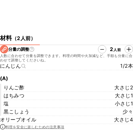
材料
（
2人前
）
2
分量の調整
人前
人数に合わせて分量を調整できます。料理の時間や火加減など、手順も分量に合
わせて調整してくださいね。
にんじん
1/2本
(A)
りんご酢
大さじ2
はちみつ
大さじ1
塩
小さじ1
黒こしょう
少々
オリーブオイル
大さじ4
料理を安全に楽しむための注意事項