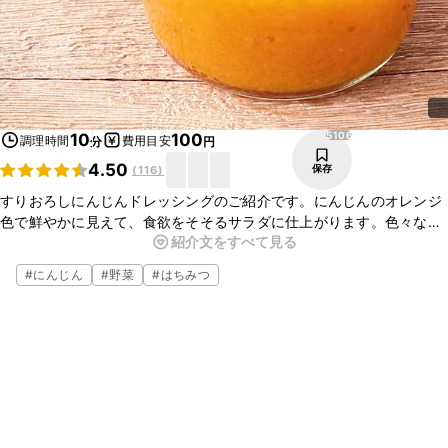
5106
10
100
調理時間
費用目安
分
円
4.50
保存
(
116
)
すりおろしにんじんドレッシングのご紹介です。にんじんのオレンジ
色で鮮やかに見えて、食欲をそそるサラダに仕上がります。色々な種
紹介文をすべて見る
類の野菜を盛り付ければ、豪華になるのでおもてなしの一品としても
喜ばれます。是非お試し下さいね。
#
にんじん
#
野菜
#
はちみつ