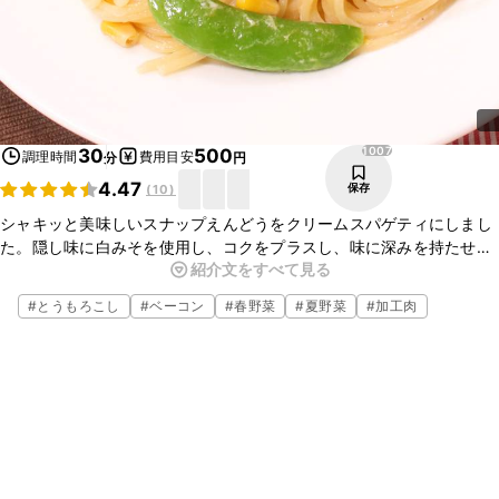
1007
30
500
調理時間
費用目安
分
円
4.47
保存
(
10
)
シャキッと美味しいスナップえんどうをクリームスパゲティにしまし
た。隠し味に白みそを使用し、コクをプラスし、味に深みを持たせま
紹介文をすべて見る
した。ベーコンも入っているので、旨みもあり、後ひく美味しさで
す。是非一度お試しください。
#
とうもろこし
#
ベーコン
#
春野菜
#
夏野菜
#
加工肉