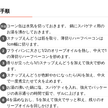
手順
コーン缶は水気を切っておきます。 鍋にスパゲティ用の
準備
お湯を沸かしておきます。
スナップえんどうは筋を取り、薄切りハーフベーコンは
1
1cm幅に切ります。
フライパンに大さじ1/2のオリーブオイルを熱し、中火で1
2
の薄切りハーフベーコンを炒めます。
香りが立ったら1のスナップえんどうを加えて強火で炒め
3
ます。
スナップえんどうが色鮮やかになったら(A)を加え、中火
4
で一度煮立たせて火を止めます。
お湯の沸いた鍋に塩、スパゲティを入れ、強火でパッケー
5
ジの表示通りの時間で茹で、ザルに上げます。
4を温めなおし、5を加えて強火でサッと和え、残りのオ
6
リーブオイルを回しかけます。