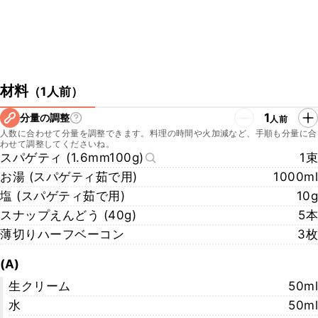
材料
（
1人前
）
1
分量の調整
人前
人数に合わせて分量を調整できます。料理の時間や火加減など、手順も分量に合
わせて調整してくださいね。
スパゲティ (1.6mm100g)
1束
お湯 (スパゲティ茹で用)
1000ml
塩 (スパゲティ茹で用)
10g
スナップえんどう (40g)
5本
薄切りハーフベーコン
3枚
(A)
生クリーム
50ml
水
50ml