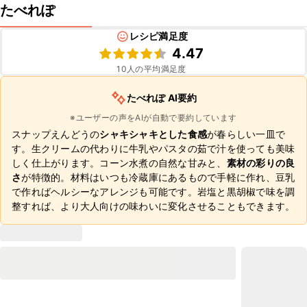
たべれぽ
レシピ満足度
4.47
10
人の平均満足度
たべれぽ AI要約
※ユーザーの声をAIが自動で要約しています
スナップえんどうの
シャキシャキとした食感
が春らしい一皿で
す。生クリームの代わりに牛乳やパスタの茹で汁を使っても美味
しく仕上がります。コーン水煮の自然な甘みと、
素材の彩りの良
さ
が特徴的。材料はいつも冷蔵庫にあるもので手軽に作れ、豆乳
で作ればヘルシーなアレンジも可能です。岩塩と黒胡椒で味を調
整すれば、より大人向けの味わいに変化させることもできます。