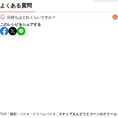
よくある質問
Q
日持ちはどれくらいですか？
+
このレシピをシェアする
こちらのレシピは出来たてをお召し上がりいただくことをお
すすめします。

A
※日持ちは目安です。
こちら
の注意事項をご確認の上、正し
TOP
麺類
パスタ
クリームパスタ
スナップえんどうとコーンのクリーム