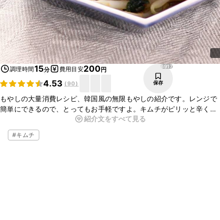
6917
15
200
調理時間
費用目安
分
円
4.53
保存
(
90
)
もやしの大量消費レシピ、韓国風の無限もやしの紹介です。レンジで
簡単にできるので、とってもお手軽ですよ。キムチがピリッと辛くや
紹介文をすべて見る
みつきになる一品です。おつまみにもぴったりなので、ぜひ作ってみ
てくださいね。
#
キムチ
※『ダシダ』は「シージェイ チェイルジェダン コーポレーション」の
登録商標又は商標です。