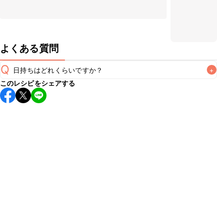
よくある質問
Q
日持ちはどれくらいですか？
+
このレシピをシェアする
保存期間は冷蔵で当日中が目安です。なるべくお早めにお召
し上がりください。

A
※日持ちは目安です。
こちら
の注意事項をご確認の上、正し