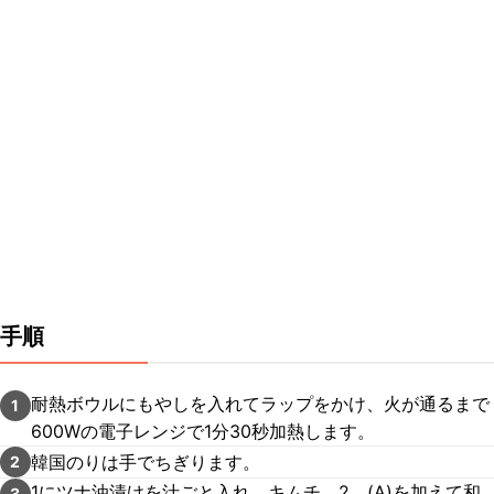
手順
耐熱ボウルにもやしを入れてラップをかけ、火が通るまで
1
600Wの電子レンジで1分30秒加熱します。
韓国のりは手でちぎります。
2
1にツナ油漬けを汁ごと入れ、キムチ、2、(A)を加えて和
3