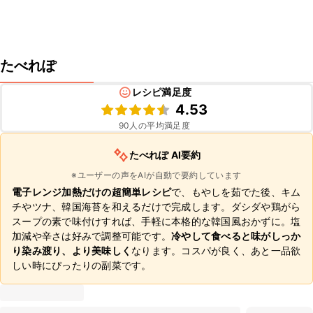
たべれぽ
レシピ満足度
4.53
90
人の平均満足度
たべれぽ AI要約
※ユーザーの声をAIが自動で要約しています
電子レンジ加熱だけの超簡単レシピ
で、もやしを茹でた後、キム
チやツナ、韓国海苔を和えるだけで完成します。ダシダや鶏がら
スープの素で味付けすれば、手軽に本格的な韓国風おかずに。塩
加減や辛さは好みで調整可能です。
冷やして食べると味がしっか
り染み渡り、より美味しく
なります。コスパが良く、あと一品欲
しい時にぴったりの副菜です。