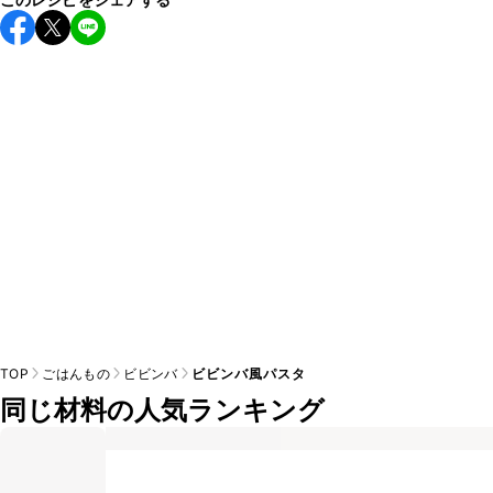
ンの味付けとして使用している場合は省くと味がぼやける可
A
能性があるため、 
こちら
 の食材で味を調えて仕上げること
TOP
ごはんもの
ビビンバ
ビビンバ風パスタ
同じ材料の人気ランキング