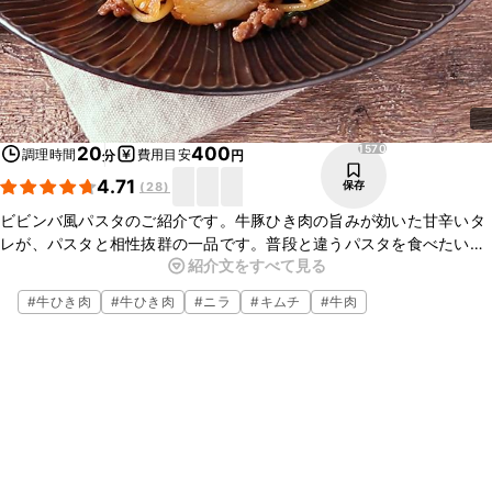
1570
20
400
調理時間
費用目安
分
円
4.71
保存
(
28
)
ビビンバ風パスタのご紹介です。牛豚ひき肉の旨みが効いた甘辛いタ
レが、パスタと相性抜群の一品です。普段と違うパスタを食べたい時
紹介文をすべて見る
におすすめですよ。とても簡単に美味しくお作りいただけますので日
のランチや、晩ごはんにいかがでしょうか。この機会にぜひお試しく
#
牛ひき肉
#
牛ひき肉
#
ニラ
#
キムチ
#
牛肉
ださい。