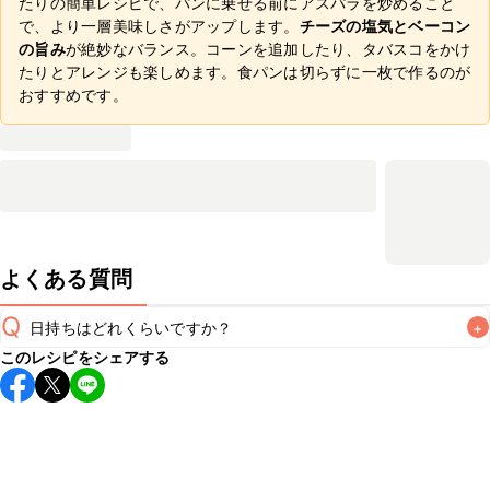
たりの簡単レシピで、パンに乗せる前にアスパラを炒めること
で、より一層美味しさがアップします。
チーズの塩気とベーコン
の旨み
が絶妙なバランス。コーンを追加したり、タバスコをかけ
たりとアレンジも楽しめます。食パンは切らずに一枚で作るのが
おすすめです。
よくある質問
Q
日持ちはどれくらいですか？
+
このレシピをシェアする
保存期間は冷蔵で当日中が目安です。なるべくお早めにお召
し上がりください。

A
※日持ちは目安です。
こちら
の注意事項をご確認の上、正し