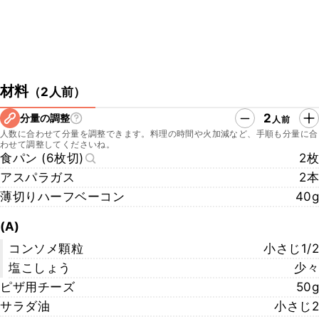
材料
（
2人前
）
2
分量の調整
人前
人数に合わせて分量を調整できます。料理の時間や火加減など、手順も分量に合
わせて調整してくださいね。
食パン (6枚切)
2枚
アスパラガス
2本
薄切りハーフベーコン
40g
(A)
コンソメ顆粒
小さじ1/2
塩こしょう
少々
ピザ用チーズ
50g
サラダ油
小さじ2