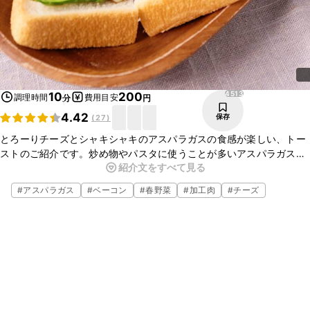
4513
10
200
調理時間
費用目安
分
円
4.42
保存
(
27
)
とろーりチーズとシャキシャキのアスパラガスの食感が楽しい、トー
ストのご紹介です。炒め物やパスタに使うことが多いアスパラガスと
紹介文をすべて見る
ベーコンの組み合わせですが、食パンとも相性バッチリですよ。朝ご
はんにもぴったりなので、ぜひお試しくださいね。
#
アスパラガス
#
ベーコン
#
春野菜
#
加工肉
#
チーズ