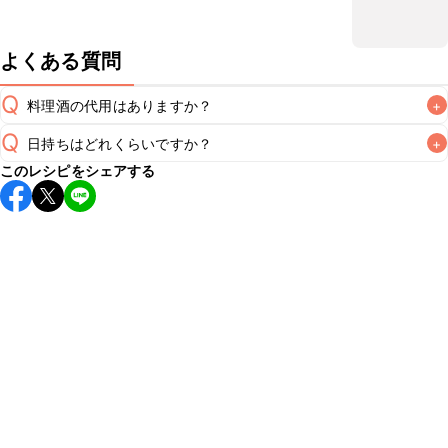
よくある質問
Q
料理酒の代用はありますか？
+
Q
日持ちはどれくらいですか？
+
A
このレシピをシェアする
保存期間は冷蔵で翌日中が目安です。なるべくお早めにお召
し上がりください。

A
※日持ちは目安です。
こちら
の注意事項をご確認の上、正し