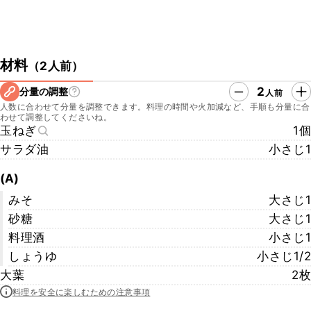
材料
（
2人前
）
2
分量の調整
人前
人数に合わせて分量を調整できます。料理の時間や火加減など、手順も分量に合
わせて調整してくださいね。
玉ねぎ
1個
サラダ油
小さじ1
(A)
みそ
大さじ1
砂糖
大さじ1
料理酒
小さじ1
しょうゆ
小さじ1/2
大葉
2枚
料理を安全に楽しむための注意事項