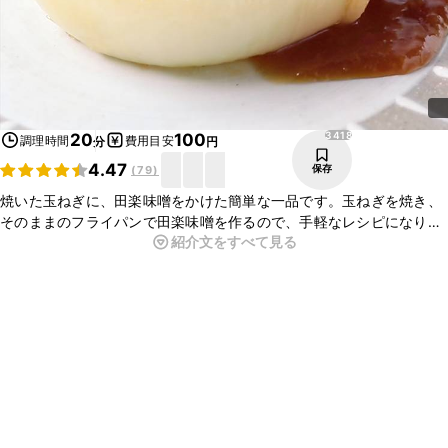
3418
20
100
調理時間
費用目安
分
円
4.47
保存
(
79
)
焼いた玉ねぎに、田楽味噌をかけた簡単な一品です。玉ねぎを焼き、
そのままのフライパンで田楽味噌を作るので、手軽なレシピになりま
紹介文をすべて見る
す。今回の田楽味噌にすりごまを加えて、ごま味噌田楽にしても美味
しいです。是非お試しください。