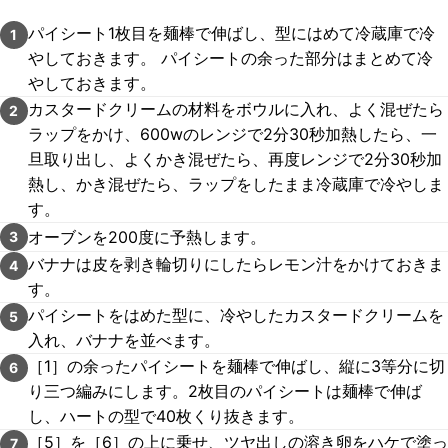
パイシート1枚目を麺棒で伸ばし、型にはめて冷蔵庫で冷
1
やしておきます。 パイシートの余った部分はまとめて冷
やしておきます。
カスタードクリームの材料をボウルに入れ、よく混ぜたら
2
ラップをかけ、600wのレンジで2分30秒加熱したら、一
旦取り出し、よくかき混ぜたら、再度レンジで2分30秒加
熱し、かき混ぜたら、ラップをしたまま冷蔵庫で冷やしま
す。
オーブンを200度に予熱します。
3
バナナは皮を剥き輪切りにしたらレモン汁をかけておきま
4
す。
パイシートをはめた型に、冷やしたカスタードクリームを
5
入れ、バナナを並べます。
［1］の余ったパイシートを麺棒で伸ばし、縦に3等分に切
6
り三つ編みにします。2枚目のパイシートは麺棒で伸ば
し、ハートの型で40枚くり抜きます。
［5］を［6］の上に乗せ、ツヤ出しの溶き卵をハケで塗っ
7