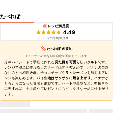
たべれぽ
レシピ満足度
4.49
10
人の平均満足度
たべれぽ AI要約
※ユーザーの声をAIが自動で要約しています
冷凍パイシートで手軽に作れる
見た目も可愛らしいタルト
です。
レンジで簡単に作れるカスタードは甘さ控えめで、バナナの自然
な甘みとの相性抜群。チョコチップやラムレーズンを加えるアレ
ンジも楽しめます。
パイ生地はサクサクに焼き上がり
、バナナが
とろとろになった食感も絶妙です。ハートや星型など、型抜きを
工夫すれば、手土産やプレゼントにもピッタリな一品に仕上がり
ます。