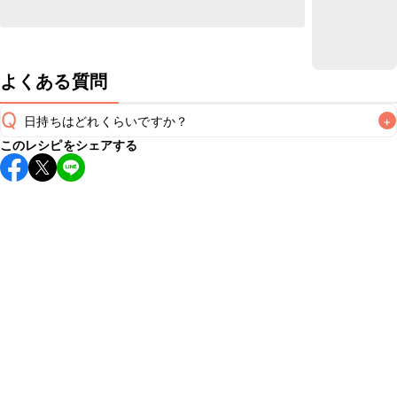
よくある質問
Q
日持ちはどれくらいですか？
+
このレシピをシェアする
保存期間は冷蔵で翌日中が目安です。なるべくお早めにお召
し上がりください。

A
※日持ちは目安です。
こちら
の注意事項をご確認の上、正し