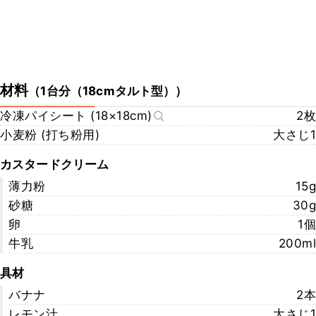
材料
（
1台分（18cmタルト型）
）
冷凍パイシート (18×18cm)
2枚
小麦粉 (打ち粉用)
大さじ1
カスタードクリーム
薄力粉
15g
砂糖
30g
卵
1個
牛乳
200ml
具材
バナナ
2本
レモン汁
大さじ1