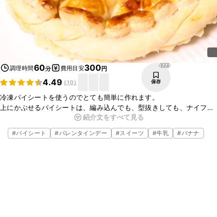
1771
60
300
調理時間
費用目安
分
円
4.49
保存
(
10
)
冷凍パイシートを使うのでとても簡単に作れます。
上にかぶせるパイシートは、編み込んでも、型抜きしても、ナイフで
紹介文をすべて見る
模様をつけても華やかに仕上がるので、お好みの模様を楽しんでくだ
さい。
#
パイシート
#
バレンタインデー
#
スイーツ
#
牛乳
#
バナナ
温かいうちも美味しいですが、冷蔵庫でよく冷やして召し上がってく
ださい。