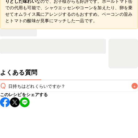
りとした味わい
なので、お子様からも好評です。ホールトマト缶
での代用も可能で、シャウエッセンやコーンを加えたり、卵を乗
せてオムライス風にアレンジするのもおすすめ。ベーコンの旨み
とトマトの酸味が見事にマッチした一品です。
よくある質問
Q
日持ちはどれくらいですか？
+
このレシピをシェアする
保存期間は冷蔵で当日中が目安です。なるべくお早めにお召
し上がりください。

A
※日持ちは目安です。
こちら
の注意事項をご確認の上、正し