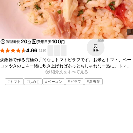
1606
20
100
調理時間
費用目安
分
円
4.66
保存
(
29
)
炊飯器で作る究極の手間なしトマトピラフです。お米とトマト、ベー
コンやきのこを一緒に炊き上げればあっとおしゃれな一品に。トマト
紹介文をすべて見る
の酸味が爽やかで、食欲のない時でも箸の進む一品になります。仕上
げにパセリをふれば見た目もより華やかになり、おもてなしにももっ
#
トマト
#
しめじ
#
ベーコン
#
ピラフ
#
夏野菜
てこいですよ。ぜひお試しください。