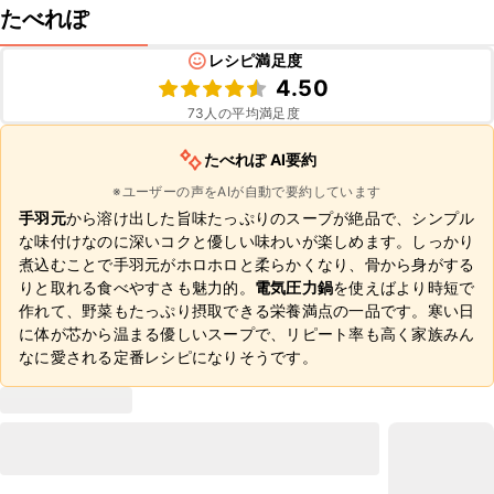
たべれぽ
レシピ満足度
4.50
73
人の平均満足度
たべれぽ AI要約
※ユーザーの声をAIが自動で要約しています
手羽元
から溶け出した旨味たっぷりのスープが絶品で、シンプル
な味付けなのに深いコクと優しい味わいが楽しめます。しっかり
煮込むことで手羽元がホロホロと柔らかくなり、骨から身がする
りと取れる食べやすさも魅力的。
電気圧力鍋
を使えばより時短で
作れて、野菜もたっぷり摂取できる栄養満点の一品です。寒い日
に体が芯から温まる優しいスープで、リピート率も高く家族みん
なに愛される定番レシピになりそうです。