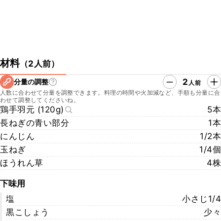
材料
（
2人前
）
2
分量の調整
人前
人数に合わせて分量を調整できます。料理の時間や火加減など、手順も分量に合
わせて調整してくださいね。
鶏手羽元 (120g)
5本
長ねぎの青い部分
1本
にんじん
1/2本
玉ねぎ
1/4個
ほうれん草
4株
下味用
塩
小さじ1/4
黒こしょう
少々