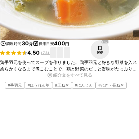
3521
30
400
調理時間
費用目安
分
円
4.50
保存
(
73
)
鶏手羽元を使ってスープを作りました。鶏手羽元と好きな野菜を入れ
柔らかくなるまで煮こむことで、鶏と野菜のだしと旨味がたっぷりな
紹介文をすべて見る
スープが出来上がります。鶏手羽元も野菜も柔らかくなっているので
食べやすいですよ。簡単なので、是非作ってみてください。
#
手羽元
#
ほうれん草
#
玉ねぎ
#
にんじん
#
ねぎ・長ねぎ