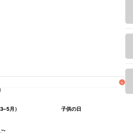
+
リ
なるべくお早めにお召し上がりください。

3–5月）
子供の日
ちご