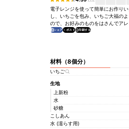
電子レンジを使って簡単にお作りい
し、いちごを包み、いちご大福のよ
ので、お好みのものをはさんでアレ
印刷する
シェア
ポスト
材料
（
8個分
）
いちご
生地
上新粉
水
砂糖
こしあん
水 (濡らす用)