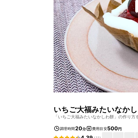
いちご大福みたいなかし
「
いちご大福みたいなかしわ餅
」の作り方
20
500
調理時間
費用目安
分
円
4.39
(
11
)