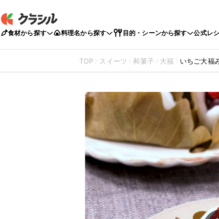
食材から探す
料理名から探す
目的・シーンから探す
公式レ
TOP
スイーツ
和菓子
大福
いちご大福