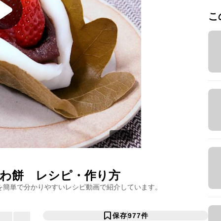
こ
わ餅
レシピ・作り方
を簡単で分かりやすいレシピ動画で紹介しています。
保存
977
件