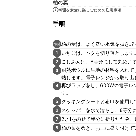
柏の葉
料理を安全に楽しむための注意事項
手順
柏の葉は、よく洗い水気を拭き取
準備
いちごは、ヘタを切り落とします
1
こしあんは、8等分にして丸めま
2
耐熱ボウルに生地の材料を入れて
3
熱します。電子レンジから取り出
再びラップをし、600Wの電子
4
す。
クッキングシートと布巾を使用し
5
スケッパーを水で濡らし、8等分
6
2と1をのせて半分に折りたたみ、
7
柏の葉を巻き、お皿に盛り付けて
8