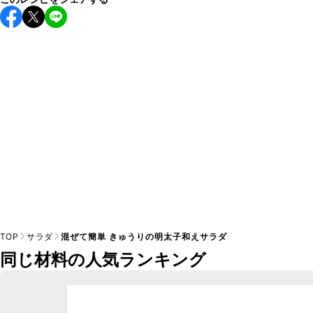
保存期間は冷蔵で当日中が目安です。なるべくお早めにお召
し上がりください。

A
※日持ちは目安です。
こちら
の注意事項をご確認の上、正し
TOP
サラダ
混ぜて簡単 きゅうりの明太子和えサラダ
同じ材料の人気ランキング