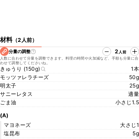
材料
（
2人前
）
2
分量の調整
人前
人数に合わせて分量を調整できます。料理の時間や火加減など、手順も分量に合
わせて調整してくださいね。
きゅうり (150g)
1本
モッツァレラチーズ
50g
明太子
25g
サニーレタス
適量
ごま油
小さじ1.5
(A)
マヨネーズ
大さじ1
塩昆布
5g