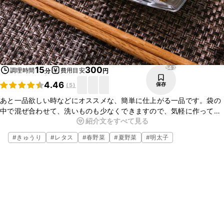
543
15
300
調理時間
費用目安
分
円
4.46
保存
(
5
)
あと一品欲しい時などにオススメな、簡単に仕上がる一品です。袋の
中で混ぜ合わせて、洗いものも少なくできますので、気軽に作ってみ
紹介文をすべて見る
て下さい。きゅうりとモッツァレラチーズが明太子ソースとよく絡み 
、濃厚な味わいに仕上がってます。
#
きゅうり
#
レタス
#
春野菜
#
夏野菜
#
明太子