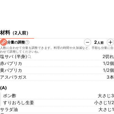
材料
（
2人前
）
2
分量の調整
人前
人数に合わせて分量を調整できます。料理の時間や火加減など、手順も分量に合
わせて調整してくださいね。
塩サバ (半身)
2切れ
赤パプリカ
1/2個
黄パプリカ
1/2個
アスパラガス
3本
(A)
ポン酢
大さじ3
すりおろし生姜
小さじ1/2
サラダ油
大さじ1