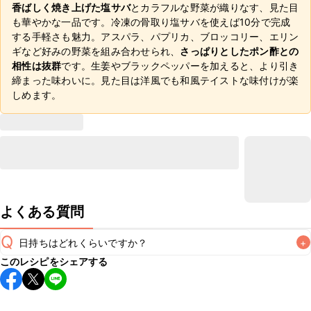
香ばしく焼き上げた塩サバ
とカラフルな野菜が織りなす、見た目
も華やかな一品です。冷凍の骨取り塩サバを使えば10分で完成
する手軽さも魅力。アスパラ、パプリカ、ブロッコリー、エリン
ギなど好みの野菜を組み合わせられ、
さっぱりとしたポン酢との
相性は抜群
です。生姜やブラックペッパーを加えると、より引き
締まった味わいに。見た目は洋風でも和風テイストな味付けが楽
しめます。
よくある質問
Q
日持ちはどれくらいですか？
+
このレシピをシェアする
保存期間は冷蔵で翌日中が目安です。なるべくお早めにお召
し上がりください。

A