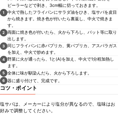
ピーラーなどで剥き、3cm幅に切っておきます。
中火で熱したフライパンにサラダ油をひき、塩サバを皮目
1
から焼きます。焼き色が付いたら裏返し、中火で焼きま
す。
両面に焼き色が付いたら、火から下ろし、バット等に取り
2
出します。
同じフライパンに赤パプリカ、黄パプリカ、アスパラガス
3
を加え、中火で炒めます。
野菜に火が通ったら、1と(A)を加え、中火で1分程加熱し
4
ます。
全体に味が馴染んだら、火から下ろします。
5
器に盛り付けて、完成です。
6
コツ・ポイント
塩サバは、メーカーにより塩分が異なるので、塩味はお
好みで調整してください。