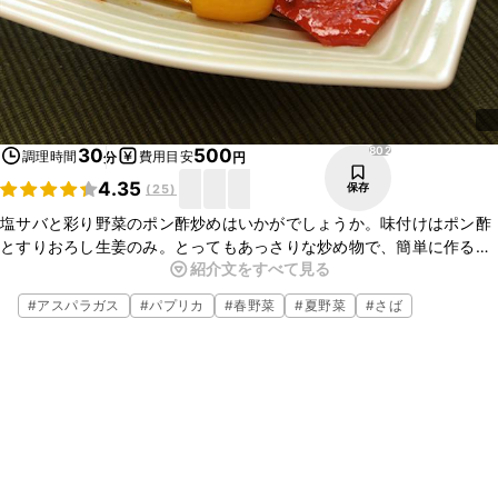
802
30
500
調理時間
費用目安
分
円
4.35
保存
(
25
)
塩サバと彩り野菜のポン酢炒めはいかがでしょうか。味付けはポン酢
とすりおろし生姜のみ。とってもあっさりな炒め物で、簡単に作るこ
紹介文をすべて見る
とができます。おかずにはもちろん、お酒のおつまみにもおすすめで
す。ぜひ、お試し下さい。
#
アスパラガス
#
パプリカ
#
春野菜
#
夏野菜
#
さば