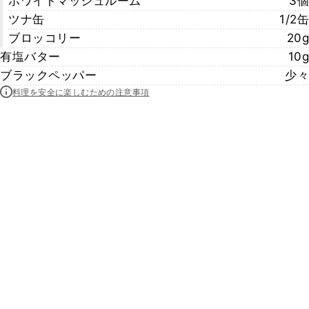
ホワイトマッシュルーム
3個
ツナ缶
1/2缶
ブロッコリー
20g
有塩バター
10g
ブラックペッパー
少々
料理を安全に楽しむための注意事項