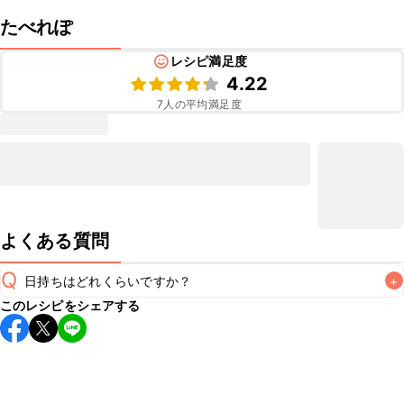
たべれぽ
レシピ満足度
4.22
7
人の平均満足度
よくある質問
Q
日持ちはどれくらいですか？
+
このレシピをシェアする
保存期間は冷蔵で翌日中が目安です。なるべくお早めにお召
し上がりください。

A
※日持ちは目安です。
こちら
の注意事項をご確認の上、正し