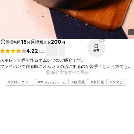
960
15
200
調理時間
費用目安
分
円
4.22
保存
(
7
)
スキレット鍋で作るオムレツのご紹介です。
フライパンで作る時にオムレツの形にするのが苦手！という方でも、
紹介文をすべて見る
これなら簡単におしゃれなオムレツが作れるので、お友達とのパー
ティーにもとっても重宝すること間違いなしです！
#
ブロッコリー
#
マッシュルーム
#
秋野菜
#
冬野菜
#
きのこ