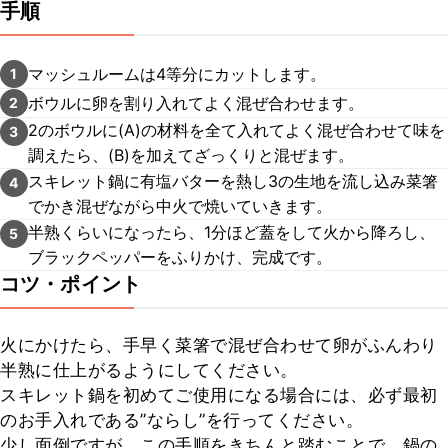
手順
マッシュルームは4等分にカットします。
1
ボウルに卵を割り入れてよく混ぜ合わせます。
2
2のボウルに(A)の材料を全て入れてよく混ぜ合わせて味を
3
調えたら、(B)を加えてざっくりと混ぜます。
スキレット鍋に有塩バターを熱し3の生地を流し込み菜箸
4
でかき混ぜながら中火で焼いていきます。
半熟くらいになったら、1分ほど蓋をして火から降ろし、
5
ブラックペッパーをふりかけ、完成です。
コツ・ポイント
火にかけたら、手早く菜箸で混ぜ合わせて卵がふんわり
半熟に仕上がるようにしてください。

スキレット鍋を初めてご使用になる場合には、必ず最初
のお手入れである”ならし”を行ってください。

少し面倒ですが、この手順をきちんと踏むことで、鍋の