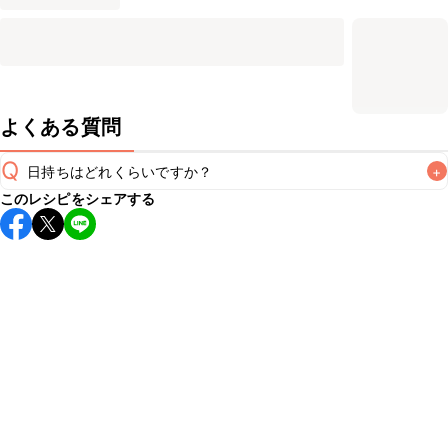
よくある質問
Q
日持ちはどれくらいですか？
+
このレシピをシェアする
保存期間は常温で2~3日が目安です。なるべくお早めにお召
し上がりください。

A
※日持ちは目安です。
こちら
の注意事項をご確認の上、正し