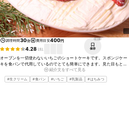
1903
30
400
調理時間
費用目安
分
円
4.28
保存
(
6
)
オーブンを一切使わないいちごのショートケーキです。スポンジケー
キを食パンで代用しているのでとても簡単にできます。見た目もとっ
紹介文をすべて見る
てもきれいで、お誕生日会や自宅で女子会などに喜ばれます。火を使
わないのでお子様と一緒に作っても安心です。
#
生クリーム
#
食パン
#
いちご
#
乳製品
#
はちみつ