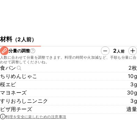
材料
（
2人前
）
2
分量の調整
人前
人数に合わせて分量を調整できます。料理の時間や火加減など、手順も分量に合
わせて調整してくださいね。
食パン
2枚
ちりめんじゃこ
10g
桜エビ
3g
マヨネーズ
30g
すりおろしニンニク
3g
ピザ用チーズ
適量
料理を安全に楽しむための注意事項