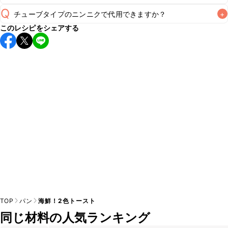
Q
チューブタイプのニンニクで代用できますか？
+
保存期間は冷蔵で当日中が目安です。なるべくお早めにお召
このレシピをシェアする
し上がりください。

A
チューブタイプのニンニクを使用してもお作りいただけま
A
す。レシピと同量を目安に加え、お好みの風味になるようご
※日持ちは目安です。
こちら
の注意事項をご確認の上、正し
TOP
パン
海鮮！2色トースト
同じ材料の人気ランキング