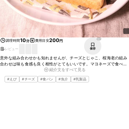
191
10
200
調理時間
費用目安
分
円
レビュー
保存
意外な組み合わせかも知れませんが、チーズとじゃこ、桜海老の組み
合わせは味も食感も良く相性がとてもいいです。マヨネーズで食べや
紹介文をすべて見る
すく仕上げているので、お子様の朝ごはんやおやつに是非いかがで
しょうか。是非、お試しください。
#
えび
#
チーズ
#
食パン
#
魚介
#
乳製品