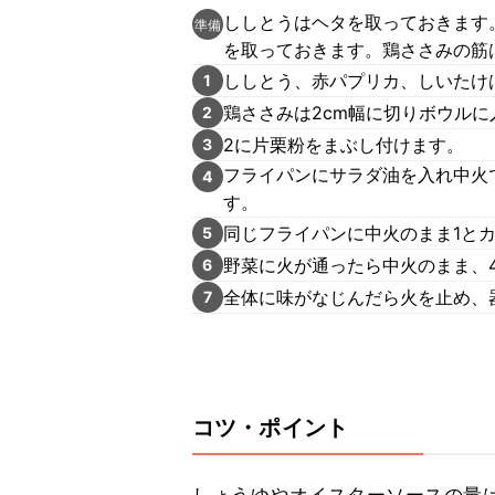
ししとうはヘタを取っておきます
準備
を取っておきます。鶏ささみの筋
ししとう、赤パプリカ、しいたけは
1
鶏ささみは2cm幅に切りボウルに
2
2に片栗粉をまぶし付けます。
3
フライパンにサラダ油を入れ中火
4
す。
同じフライパンに中火のまま1と
5
野菜に火が通ったら中火のまま、4
6
全体に味がなじんだら火を止め、
7
コツ・ポイント