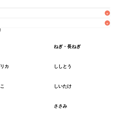
+
+
リ
なるべくお早めにお召し上がりください。

菜
ねぎ・長ねぎ
プリカ
ししとう
のこ
しいたけ
肉
ささみ