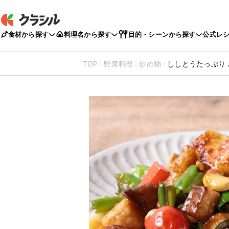
食材から探す
料理名から探す
目的・シーンから探す
公式レ
TOP
野菜料理
炒め物
ししとうたっぷり