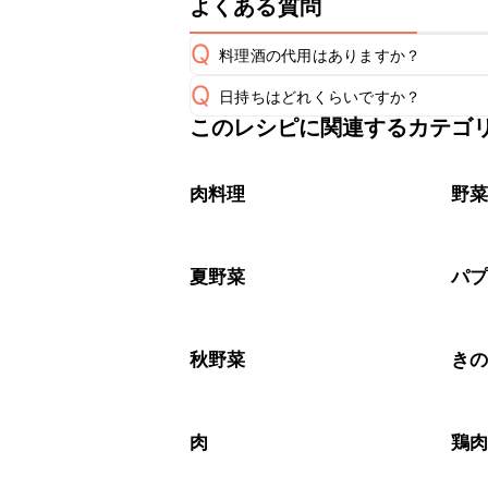
よくある質問
Q
料理酒の代用はありますか？
Q
日持ちはどれくらいですか？
A
このレシピに関連するカテゴ
保存期間は冷蔵で翌日中が目安です。
A
※日持ちは目安です。
こちら
肉料理
野
夏野菜
パ
秋野菜
き
肉
鶏