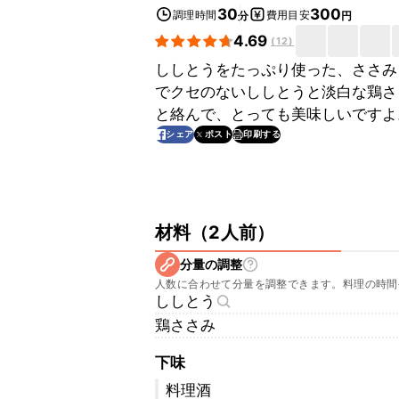
30
300
調理時間
費用目安
分
円
4.69
(
12
)
ししとうをたっぷり使った、ささみ
でクセのないししとうと淡白な鶏さ
と絡んで、とっても美味しいですよ
印刷する
シェア
ポスト
材料
（
2人前
）
分量の調整
人数に合わせて分量を調整できます。料理の時間
ししとう
鶏ささみ
下味
料理酒