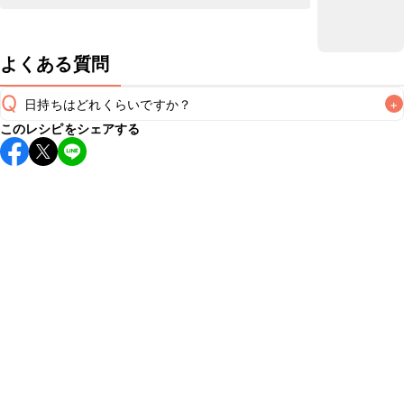
よくある質問
Q
日持ちはどれくらいですか？
+
このレシピをシェアする
保存期間は冷蔵で当日中が目安です。なるべくお早めにお召
し上がりください。

A
※日持ちは目安です。
こちら
の注意事項をご確認の上、正し