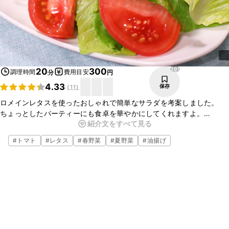
391
20
300
調理時間
費用目安
分
円
4.33
保存
(
11
)
ロメインレタスを使ったおしゃれで簡単なサラダを考案しました。
ちょっとしたパーティーにも食卓を華やかにしてくれますよ。
紹介文をすべて見る
マヨネーズとケチャップでお子様にも食べやすいドレッシングです。
油揚げをカリカリにすることで、食感も楽しめますので是非お試しく
#
トマト
#
レタス
#
春野菜
#
夏野菜
#
油揚げ
ださい。