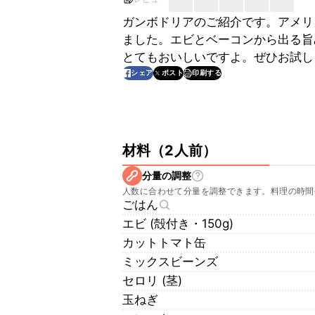
ガンボドリアのご紹介です。アメリ
ました。エビとベーコンから出る旨
とてもおいしいですよ。ぜひお試し
印刷する
シェア
ポスト
材料
（
2人前
）
分量の調整
人数に合わせて分量を調整できます。料理の時間
ごはん
エビ (殻付き・150g)
カットトマト缶
ミックスビーンズ
セロリ (茎)
玉ねぎ