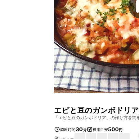
エビと豆のガンボドリア
「
エビと豆のガンボドリア
」の作り方を簡
30
500
調理時間
費用目安
分
円
レビュー