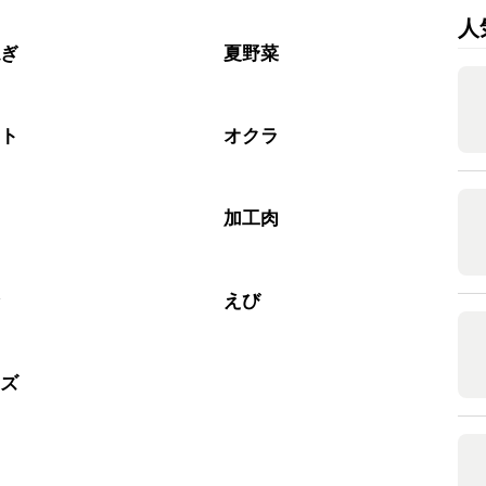
もお作りいただけます。小さじ1を目安に加え、お好みの風味
人
ねぎ
夏野菜
マト
オクラ
加工肉
介
えび
ーズ