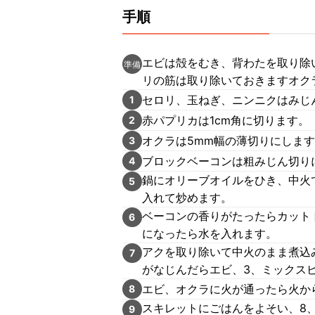
手順
エビは殻をむき、背わたを取り除
準備
リの筋は取り除いておきますオク
セロリ、玉ねぎ、ニンニクはみじ
1
赤パプリカは1cm角に切ります。
2
オクラは5mm幅の薄切りにしま
3
ブロックベーコンは粗みじん切り
4
鍋にオリーブオイルをひき、中火
5
入れて炒めます。
ベーコンの香りがたったらカット
6
になったら水を入れます。
アクを取り除いて中火のまま煮込
7
がなじんだらエビ、3、ミックス
エビ、オクラに火が通ったら火か
8
スキレットにごはんをよそい、8
9