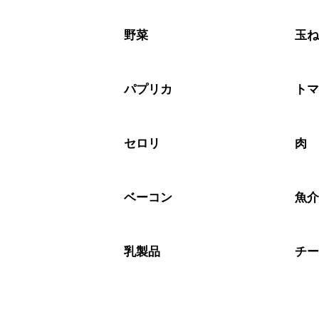
チューブタイプのニンニクを使用して
A
※日持ちは目安です。
こちら
野菜
玉
パプリカ
ト
セロリ
肉
ベーコン
魚
乳製品
チ