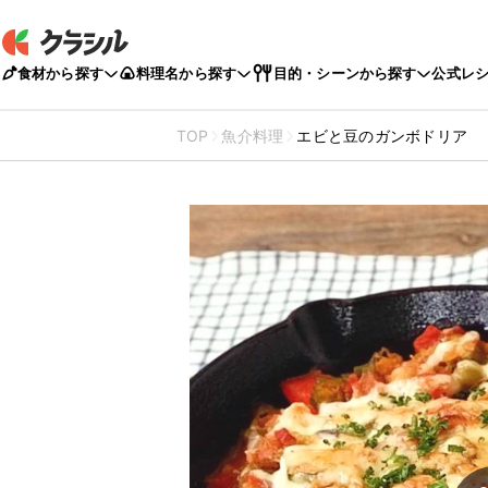
食材から探す
料理名から探す
目的・シーンから探す
公式レ
TOP
魚介料理
エビと豆のガンボドリア