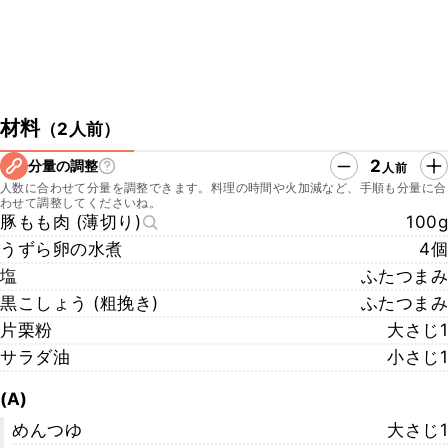
材料
（
2人前
）
2
分量の調整
人前
人数に合わせて分量を調整できます。料理の時間や火加減など、手順も分量に合
わせて調整してくださいね。
豚もも肉 (薄切り)
100g
うずら卵の水煮
4個
塩
ふたつまみ
黒こしょう (粗挽き)
ふたつまみ
片栗粉
大さじ1
サラダ油
小さじ1
(A)
めんつゆ
大さじ1