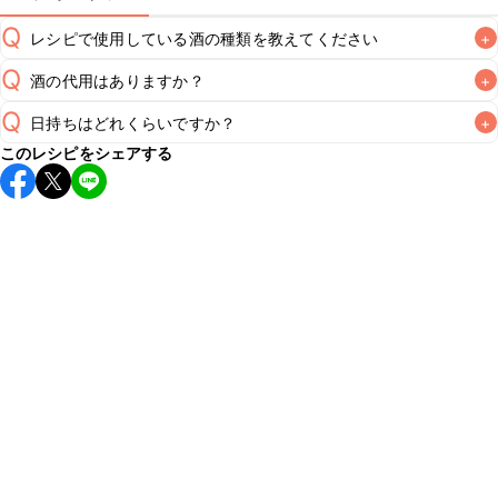
Q
レシピで使用している酒の種類を教えてください
+
Q
酒の代用はありますか？
+
A
Q
日持ちはどれくらいですか？
+
A
このレシピをシェアする
保存期間は冷蔵で翌日中が目安です。なるべくお早めにお召
し上がりください。

A
※日持ちは目安です。
こちら
の注意事項をご確認の上、正し