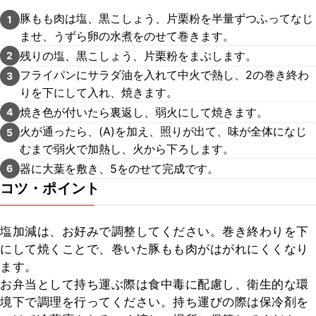
豚もも肉は塩、黒こしょう、片栗粉を半量ずつふってなじ
1
ませ、うずら卵の水煮をのせて巻きます。
残りの塩、黒こしょう、片栗粉をまぶします。
2
フライパンにサラダ油を入れて中火で熱し、2の巻き終わ
3
りを下にして入れ、焼きます。
焼き色が付いたら裏返し、弱火にして焼きます。
4
火が通ったら、(A)を加え、照りが出て、味が全体になじ
5
むまで弱火で加熱し、火から下ろします。
器に大葉を敷き、5をのせて完成です。
6
コツ・ポイント
塩加減は、お好みで調整してください。巻き終わりを下
にして焼くことで、巻いた豚もも肉がはがれにくくなり
ます。

お弁当として持ち運ぶ際は食中毒に配慮し、衛生的な環
境下で調理を行ってください。持ち運びの際は保冷剤を