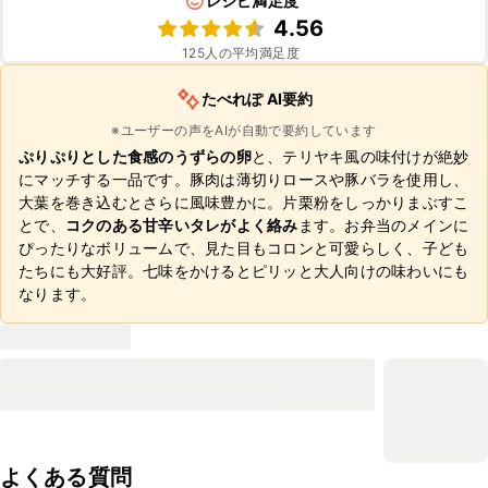
レシピ満足度
4.56
125
人の平均満足度
たべれぽ AI要約
※ユーザーの声をAIが自動で要約しています
ぷりぷりとした食感のうずらの卵
と、テリヤキ風の味付けが絶妙
にマッチする一品です。豚肉は薄切りロースや豚バラを使用し、
大葉を巻き込むとさらに風味豊かに。片栗粉をしっかりまぶすこ
とで、
コクのある甘辛いタレがよく絡み
ます。お弁当のメインに
ぴったりなボリュームで、見た目もコロンと可愛らしく、子ども
たちにも大好評。七味をかけるとピリッと大人向けの味わいにも
なります。
よくある質問