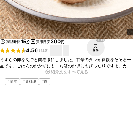
14.1K
15
300
調理時間
費用目安
分
円
4.56
保存
(
125
)
うずらの卵を丸ごと肉巻きにしました。甘辛のタレが食欲をそそる一
品です。ごはんのおかずにも、お酒のお供にもぴったりですよ。カッ
紹介文をすべて見る
トすれば見た目もかわいらしくなるので、お弁当に入れてもおすすめ
ですよ。ぜひお試しください。
#
豚肉
#
卵料理
#
肉