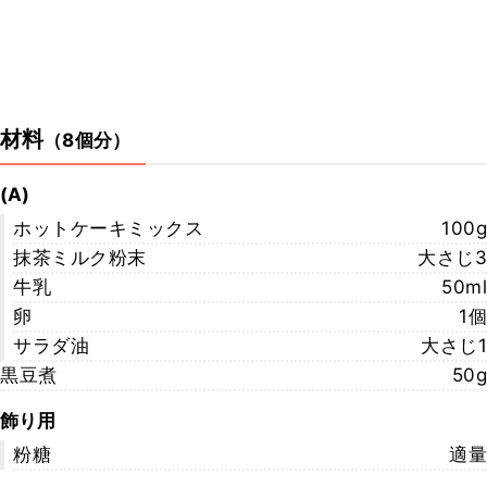
材料
（
8個分
）
(A)
ホットケーキミックス
100g
抹茶ミルク粉末
大さじ3
牛乳
50ml
卵
1個
サラダ油
大さじ1
黒豆煮
50g
飾り用
粉糖
適量