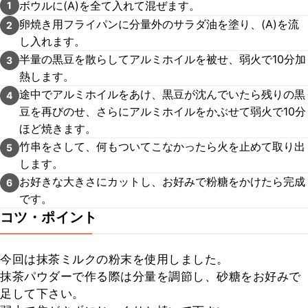
ボウルに(A)を全て入れて混ぜます。
1
卵焼き用フライパンに分量外のサラダ油を塗り、(A)を流
2
し入れます。
半量の黒豆を散らしてアルミホイルを被せ、弱火で10分加
3
熱します。
途中でアルミホイルをあけ、黒豆が沈んでいたら残りの黒
4
豆を再びのせ、さらにアルミホイルをかぶせて弱火で10分
ほど焼きます。
竹串をさして、何もついてこなかったら火を止めて取り出
5
します。
お好きな大きさにカットし、お好みで粉糖をかけたら完成
6
です。
コツ・ポイント
今回は抹茶ミルクの粉末を使用しました。

抹茶パウダーで作る際は分量を調節し、砂糖をお好みで
足して下さい。
