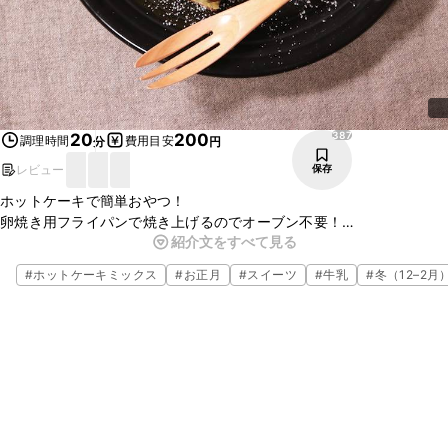
387
20
200
調理時間
費用目安
分
円
レビュー
保存
ホットケーキで簡単おやつ！
卵焼き用フライパンで焼き上げるのでオーブン不要！
紹介文をすべて見る
生地ふわふわ、黒豆ホクホクのパンケーキでおうちカフェしません
か？
#
ホットケーキミックス
#
お正月
#
スイーツ
#
牛乳
#
冬（12–2月
お子様のおやつにも最適！
ぜひ作ってみて下さい。