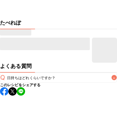
たべれぽ
よくある質問
Q
日持ちはどれくらいですか？
+
このレシピをシェアする
保存期間は冷蔵で翌日中が目安です。なるべくお早めにお召
し上がりください。

A
※日持ちは目安です。
こちら
の注意事項をご確認の上、正し