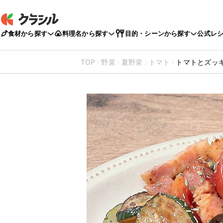
食材から探す
料理名から探す
目的・シーンから探す
公式レ
TOP
野菜
夏野菜
トマト
トマトとズッ