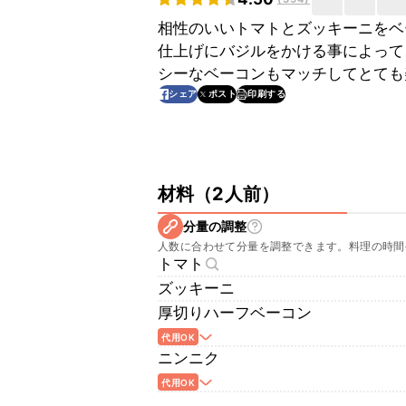
相性のいいトマトとズッキーニをベ
仕上げにバジルをかける事によって
シーなベーコンもマッチしてとても
印刷する
シェア
ポスト
材料
（
2人前
）
分量の調整
人数に合わせて分量を調整できます。料理の時間
トマト
ズッキーニ
厚切りハーフベーコン
代用OK
ニンニク
代用OK