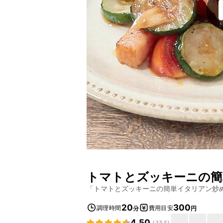
トマトとズッキーニの簡
「
トマトとズッキーニの簡単イタリアン炒
20
300
調理時間
費用目安
分
円
4.50
(
354
)