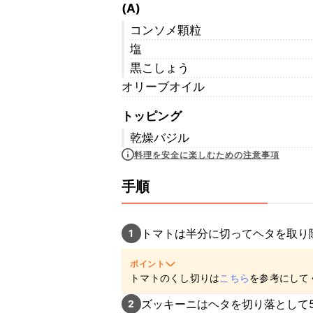
(A)
コンソメ顆粒
塩
黒こしょう
オリーブオイル
トッピング
乾燥バジル
料理を安全に楽しむための注意事項
手順
トマトは半分に切ってヘタを取り
1
ポイント
トマトのくし切りは
こちら
を参考にして
ズッキーニはヘタを切り落として
2