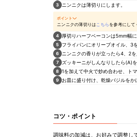
ニンニクは薄切りにします。
3
ポイント
ニンニクの薄切りは
こちら
を参考にして
厚切りハーフベーコンは5mm幅
4
フライパンにオリーブオイル、3
5
ニンニクの香りが立ったら4、2
6
ズッキーニがしんなりしたら(A)
7
1を加えて中火で炒め合わせ、ト
8
お皿に盛り付け、乾燥バジルをか
9
コツ・ポイント
調味料の加減は、お好みで調整して