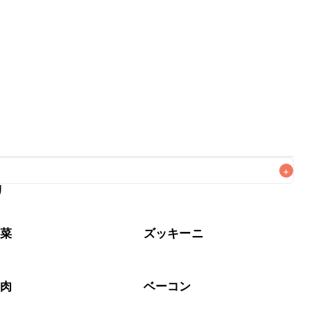
+
リ
なるべくお早めにお召し上がりください。

野菜
ズッキーニ
工肉
ベーコン