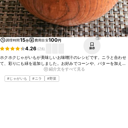
913
15
100
調理時間
費用目安
分
円
4.26
保存
(
74
)
ホクホクじゃがいもが美味しいお味噌汁のレシピです。ニラと合わせ
て、彩りにも緑を追加しました。お好みでコーンや、バターを加えて
紹介文をすべて見る
もコクが増して美味しいですよ。ぜひお味噌汁のレパートリーに追加
してみてくださいね。
#
じゃがいも
#
ニラ
#
野菜