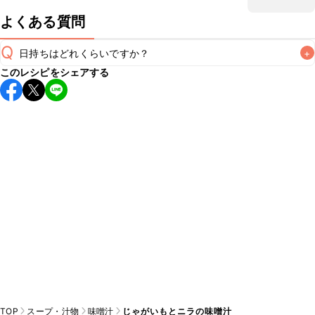
よくある質問
Q
日持ちはどれくらいですか？
+
このレシピをシェアする
保存期間は冷蔵で翌日中が目安です。なるべくお早めにお召
し上がりください。

A
※日持ちは目安です。
こちら
の注意事項をご確認の上、正し
TOP
スープ・汁物
味噌汁
じゃがいもとニラの味噌汁