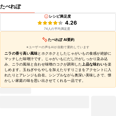
たべれぽ
レシピ満足度
4.26
74
人の平均満足度
たべれぽ AI要約
※ユーザーの声をAIが自動で要約しています
ニラの香り高い風味
とホクホクとしたじゃがいもの食感が絶妙に
マッチした味噌汁です。じゃがいもにだし汁がしっかり染み込
み、ニラの風味と合わせ味噌のコクが調和した
上品な味わい
を楽
しめます。玉ねぎやもやしを加えたりすりごまをアクセントに入
れたりとアレンジも自在。シンプルながら奥深い美味しさで、懐
かしい家庭の味を思い出させてくれる一品です。