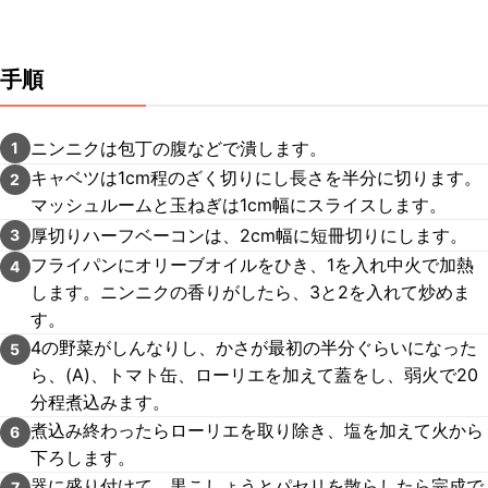
手順
ニンニクは包丁の腹などで潰します。
1
キャベツは1cm程のざく切りにし長さを半分に切ります。
2
マッシュルームと玉ねぎは1cm幅にスライスします。
厚切りハーフベーコンは、2cm幅に短冊切りにします。
3
フライパンにオリーブオイルをひき、1を入れ中火で加熱
4
します。ニンニクの香りがしたら、3と2を入れて炒めま
す。
4の野菜がしんなりし、かさが最初の半分ぐらいになった
5
ら、(A)、トマト缶、ローリエを加えて蓋をし、弱火で20
分程煮込みます。
煮込み終わったらローリエを取り除き、塩を加えて火から
6
下ろします。
器に盛り付けて、黒こしょうとパセリを散らしたら完成で
7