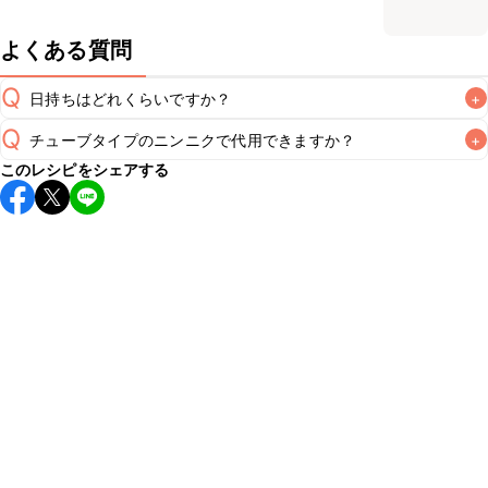
よくある質問
Q
日持ちはどれくらいですか？
+
Q
チューブタイプのニンニクで代用できますか？
+
保存期間は冷蔵で翌日中が目安です。なるべくお早めにお召
このレシピをシェアする
し上がりください。

A
チューブタイプのニンニクを使用してもお作りいただけま
A
す。小さじ1/2を目安に加え、お好みの風味になるようご調節
※日持ちは目安です。
こちら
の注意事項をご確認の上、正し