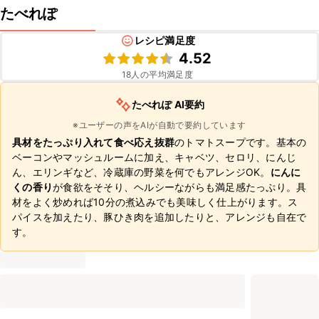
たべれぽ
レシピ満足度
4.52
18
人の平均満足度
たべれぽ AI要約
※ユーザーの声をAIが自動で要約しています
具材をたっぷり入れて食べ応え抜群
のトマトスープです。基本の
ベーコンやマッシュルームに加え、キャベツ、セロリ、にんじ
ん、エリンギなど、冷蔵庫の野菜を何でもアレンジOK。
にんに
くの香り
が食欲をそそり、ヘルシーながらも満足感たっぷり。具
材をよく炒めれば10分の煮込みでも美味しく仕上がります。ス
パイスを加えたり、豚ひき肉を追加したりと、アレンジも自在で
す。