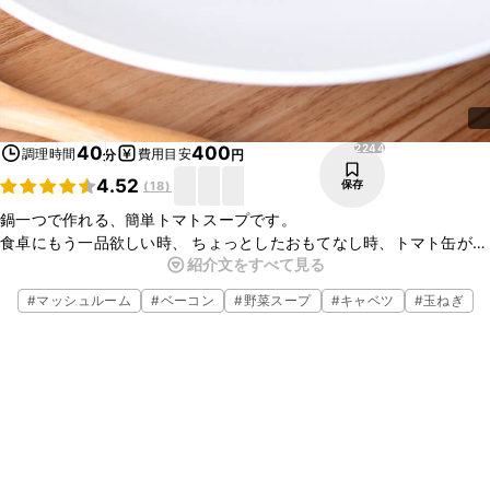
2244
40
400
調理時間
費用目安
分
円
4.52
保存
(
18
)
鍋一つで作れる、簡単トマトスープです。
食卓にもう一品欲しい時、 ちょっとしたおもてなし時、トマト缶が
紹介文をすべて見る
余ってしまった時などに最適です。
セロリなどの香りが強い野菜を加えても美味しく頂けます。
#
マッシュルーム
#
ベーコン
#
野菜スープ
#
キャベツ
#
玉ねぎ
お好みでアレンジしてみて下さい。