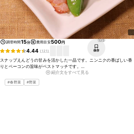
6735
15
500
調理時間
費用目安
分
円
4.44
保存
(
121
)
スナップえんどうの甘みを活かした一品です。ニンニクの香ばしい香
りとベーコンの旨味がベストマッチです。
紹介文をすべて見る
じゃがいもなど他の食材を入れてもおすすめですので、アレンジを楽
しんでみてくださいね。
#
春野菜
#
野菜