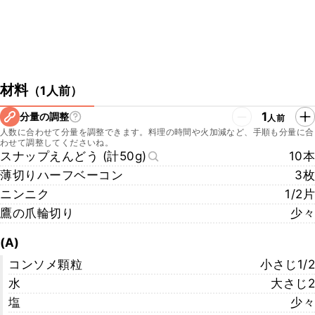
材料
（
1人前
）
1
分量の調整
人前
人数に合わせて分量を調整できます。料理の時間や火加減など、手順も分量に合
わせて調整してくださいね。
スナップえんどう (計50g)
10本
薄切りハーフベーコン
3枚
ニンニク
1/2片
鷹の爪輪切り
少々
(A)
コンソメ顆粒
小さじ1/2
水
大さじ2
塩
少々