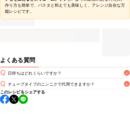
作り方も簡単で、パスタと和えても美味しく、アレンジ自在な万
能レシピです。
よくある質問
Q
日持ちはどれくらいですか？
+
Q
チューブタイプのニンニクで代用できますか？
+
保存期間は冷蔵で翌日中が目安です。なるべくお早めにお召
このレシピをシェアする
し上がりください。

A
チューブタイプのニンニクを使用してもお作りいただけま
A
す。小さじ1/2を目安に加え、お好みの風味になるようご調節
※日持ちは目安です。
こちら
の注意事項をご確認の上、正し