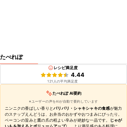
たべれぽ
レシピ満足度
4.44
121
人の平均満足度
たべれぽ AI要約
※ユーザーの声をAIが自動で要約しています
ニンニクの香ばしい香りと
パリパリ・シャキシャキの食感
が魅力
のスナップえんどうは、お弁当のおかずやおつまみにぴったり。
ベーコンの旨みと鷹の爪の程よい辛みが絶妙な一品です。
じゃが
いもを加えるとボリュームアップ
し、より満足感のある料理に。